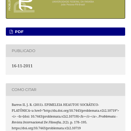
PDF
PUBLICADO
16-11-2011
COMO CITAR
Barros II, J. R. (2011). EPIMELEIA HEAUTOU SOCRÁTICO-
PLATÔNICA<a href="http://dx.doi.org/10.7443/problemata.v2i2.10719">
<i> <b>[doi: 10.7443/problemata.v2i2.10719]</b></i></a>.
Problemata -
Revista Internacional De Filosofia
,
2
(2), p. 178–195.
https://doi.org/10.7443/problemata.v2i2.10719