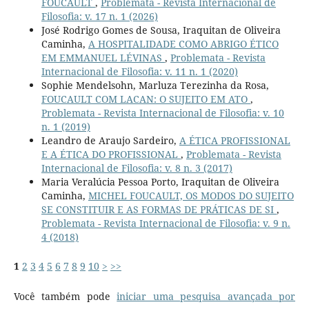
FOUCAULT
,
Problemata - Revista Internacional de
Filosofia: v. 17 n. 1 (2026)
José Rodrigo Gomes de Sousa, Iraquitan de Oliveira
Caminha,
A HOSPITALIDADE COMO ABRIGO ÉTICO
EM EMMANUEL LÉVINAS
,
Problemata - Revista
Internacional de Filosofia: v. 11 n. 1 (2020)
Sophie Mendelsohn, Marluza Terezinha da Rosa,
FOUCAULT COM LACAN: O SUJEITO EM ATO
,
Problemata - Revista Internacional de Filosofia: v. 10
n. 1 (2019)
Leandro de Araujo Sardeiro,
A ÉTICA PROFISSIONAL
E A ÉTICA DO PROFISSIONAL
,
Problemata - Revista
Internacional de Filosofia: v. 8 n. 3 (2017)
Maria Veralúcia Pessoa Porto, Iraquitan de Oliveira
Caminha,
MICHEL FOUCAULT, OS MODOS DO SUJEITO
SE CONSTITUIR E AS FORMAS DE PRÁTICAS DE SI
,
Problemata - Revista Internacional de Filosofia: v. 9 n.
4 (2018)
1
2
3
4
5
6
7
8
9
10
>
>>
Você também pode
iniciar uma pesquisa avançada por