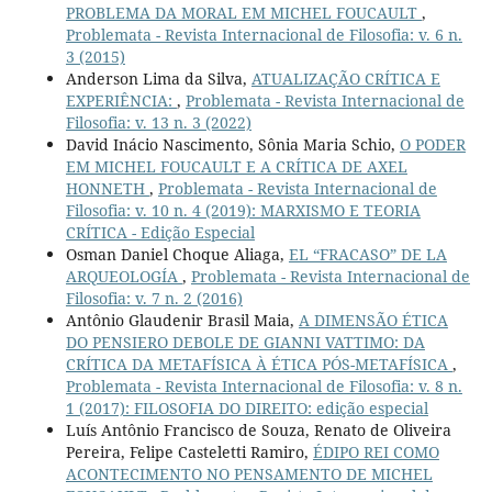
PROBLEMA DA MORAL EM MICHEL FOUCAULT
,
Problemata - Revista Internacional de Filosofia: v. 6 n.
3 (2015)
Anderson Lima da Silva,
ATUALIZAÇÃO CRÍTICA E
EXPERIÊNCIA:
,
Problemata - Revista Internacional de
Filosofia: v. 13 n. 3 (2022)
David Inácio Nascimento, Sônia Maria Schio,
O PODER
EM MICHEL FOUCAULT E A CRÍTICA DE AXEL
HONNETH
,
Problemata - Revista Internacional de
Filosofia: v. 10 n. 4 (2019): MARXISMO E TEORIA
CRÍTICA - Edição Especial
Osman Daniel Choque Aliaga,
EL “FRACASO” DE LA
ARQUEOLOGÍA
,
Problemata - Revista Internacional de
Filosofia: v. 7 n. 2 (2016)
Antônio Glaudenir Brasil Maia,
A DIMENSÃO ÉTICA
DO PENSIERO DEBOLE DE GIANNI VATTIMO: DA
CRÍTICA DA METAFÍSICA À ÉTICA PÓS-METAFÍSICA
,
Problemata - Revista Internacional de Filosofia: v. 8 n.
1 (2017): FILOSOFIA DO DIREITO: edição especial
Luís Antônio Francisco de Souza, Renato de Oliveira
Pereira, Felipe Casteletti Ramiro,
ÉDIPO REI COMO
ACONTECIMENTO NO PENSAMENTO DE MICHEL