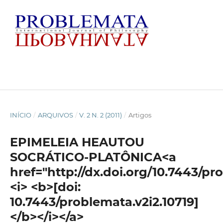
INÍCIO
/
ARQUIVOS
/
V. 2 N. 2 (2011)
/
Artigos
EPIMELEIA HEAUTOU
SOCRÁTICO-PLATÔNICA<a
href="http://dx.doi.org/10.7443/pr
<i> <b>[doi:
10.7443/problemata.v2i2.10719]
</b></i></a>