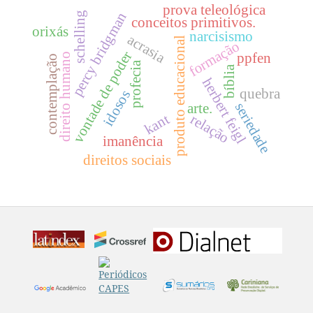
prova teleológica
percy bridgman
schelling
conceitos primitivos.
orixás
narcisismo
acrasia
produto educacional
formação
vontade de poder
ppfen
direito humano
contemplação
profecia
bíblia
herbert feigl
quebra
idosos
arte.
seriedade
kant
relação
imanência
direitos sociais