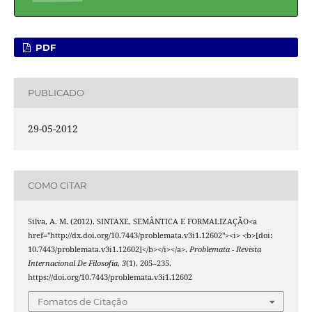
PDF
PUBLICADO
29-05-2012
COMO CITAR
Silva, A. M. (2012). SINTAXE, SEMÂNTICA E FORMALIZAÇÃO<a
href="http://dx.doi.org/10.7443/problemata.v3i1.12602"><i> <b>[doi:
10.7443/problemata.v3i1.12602]</b></i></a>.
Problemata - Revista
Internacional De Filosofia
,
3
(1), 205–235.
https://doi.org/10.7443/problemata.v3i1.12602
Fomatos de Citação