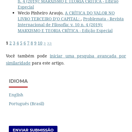
n. 4 (2019): MARXISMO E TEORIA CRÍTICA - Edição
Especial
Wecio Pinheiro Araujo,
A CRÍTICA DO VALOR NO
LIVRO TERCEIRO D’O CAPITAL:
,
Problemata - Revista
Internacional de Filosofia: v. 10 n. 4 (2019):
MARXISMO E TEORIA CRÍTICA - Edição Especial
1
2
3
4
5
6
7
8
9
10
>
>>
Você também pode
iniciar uma pesquisa avançada por
similaridade
para este artigo.
IDIOMA
English
Português (Brasil)
ENVIAR SUBMISSÃO