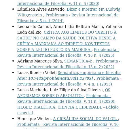
Internacional de Filosofia: v. 11 n. 5 (2020)
Edmilson Alves Azevedo,
Dizer e mostrar em Ludwig
Wittgenstein
,
Problemata - Revista Internacional de
Filosofia: v. 5 n. 1 (2014)
Leonardo Carnut, Anna Lidia Beltrán Marín, Yohanka
León del Río,
CRÍTICA AOS LIMITES DO ‘DIREITO À
SAÚDE’ NO CAMPO DA SAÚDE COLETIVA DESDE À
CRÍTICA MARXIANA AO ‘DIREITO’ NOS TEXTOS
SOBRE A LEI DO FURTO DA MADEIRA
,
Problemata -
Revista Internacional de Filosofia: v. 16 n. 4 (2025)
Adriano Marques Silva,
SEMÂNTICA-I:
,
Problemata -
Revista Internacional de Filosofia: v. 13 n. 2 (2022)
Lucas Ribeiro Vollet,
Semântica, empirismo e filosofia
[doi: 10.7443/problemata.v4i1.15705]
,
Problemata -
Revista Internacional de Filosofia: v. 4 n. 1 (2013)
Lucas Machado, Luiz Filipe da Silva Oliveira,
OS
AFORISMOS SOBRE O ABSOLUTO:
,
Problemata -
Revista Internacional de Filosofia: v. 11 n. 4 (2020):
HEGEL: DIALÉTICA, CIÊNCIA E LIBERDADE - Edição
especial
Henrique Wellen,
A CRISÁLIDA SOCIAL DO VALOR:
,
Problemata - Revista Internacional de Filosofia: v. 10