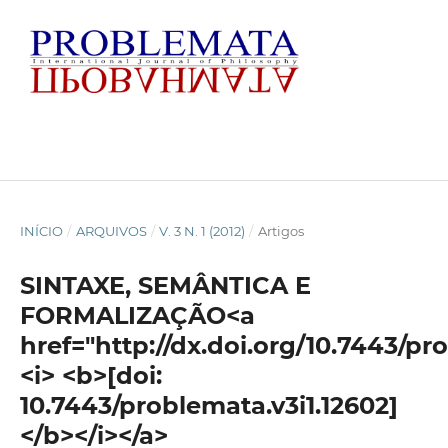
INÍCIO
/
ARQUIVOS
/
V. 3 N. 1 (2012)
/
Artigos
SINTAXE, SEMÂNTICA E
FORMALIZAÇÃO<a
href="http://dx.doi.org/10.7443/pr
<i> <b>[doi:
10.7443/problemata.v3i1.12602]
</b></i></a>