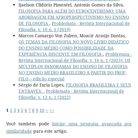
Ijaelson Clidório Pimentel, Antonio Gomes da Silva,
FILOSOFIA PARA ALÉM DO EUROCENTRISMO: UMA
ABORDAGEM EM AFROPERSPECTIVISMO NO ENSINO
DE FILOSOFIA
,
Problemata - Revista Internacional de
Filosofia: v. 10 n. 1 (2019)
Marcos Camargo Von Zuben, Moacir Araújo Dantas,
OS TEMAS DA FILOSOFIA NO NOVO LIVRO DIDÁTICO
DO ENSINO MÉDIO COMO POSSIBILIDADE DA
EXPERIÊNCIA DISCENTE EM FILOSOFIA
,
Problemata -
Revista Internacional de Filosofia: v. 16 n. 1 (2025): OS
MÚLTIPLOS PANORAMAS DO ENSINO DE FILOSOFIA
NO ENSINO MÉDIO BRASILEIRO A PARTIR DO PROF-
FILO – edição especial
Sérgio de Faria Lopes,
FILOSOFIA BRASILEIRA E SEUS
ENTRAVES:
,
Problemata - Revista Internacional de
Filosofia: v. 13 n. 2 (2022)
1
2
3
4
5
6
7
8
9
10
>
>>
Você também pode
iniciar uma pesquisa avançada por
similaridade
para este artigo.