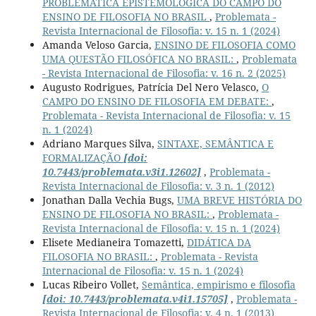
PROBLEMÁTICA EPISTEMOLÓGICA DO CAMPO DO
ENSINO DE FILOSOFIA NO BRASIL
,
Problemata -
Revista Internacional de Filosofia: v. 15 n. 1 (2024)
Amanda Veloso Garcia,
ENSINO DE FILOSOFIA COMO
UMA QUESTÃO FILOSÓFICA NO BRASIL:
,
Problemata
- Revista Internacional de Filosofia: v. 16 n. 2 (2025)
Augusto Rodrigues, Patrícia Del Nero Velasco,
O
CAMPO DO ENSINO DE FILOSOFIA EM DEBATE:
,
Problemata - Revista Internacional de Filosofia: v. 15
n. 1 (2024)
Adriano Marques Silva,
SINTAXE, SEMÂNTICA E
FORMALIZAÇÃO
[doi:
10.7443/problemata.v3i1.12602]
,
Problemata -
Revista Internacional de Filosofia: v. 3 n. 1 (2012)
Jonathan Dalla Vechia Bugs,
UMA BREVE HISTÓRIA DO
ENSINO DE FILOSOFIA NO BRASIL:
,
Problemata -
Revista Internacional de Filosofia: v. 15 n. 1 (2024)
Elisete Medianeira Tomazetti,
DIDÁTICA DA
FILOSOFIA NO BRASIL:
,
Problemata - Revista
Internacional de Filosofia: v. 15 n. 1 (2024)
Lucas Ribeiro Vollet,
Semântica, empirismo e filosofia
[doi: 10.7443/problemata.v4i1.15705]
,
Problemata -
Revista Internacional de Filosofia: v. 4 n. 1 (2013)