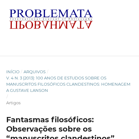
INÍCIO
/
ARQUIVOS
/
V. 4 N. 3 (2013): 100 ANOS DE ESTUDOS SOBRE OS
MANUSCRITOS FILOSÓFICOS CLANDESTINOS: HOMENAGEM
A GUSTAVE LANSON
/
Artigos
Fantasmas filosóficos:
Observações sobre os
“manuscritos clandestinos”