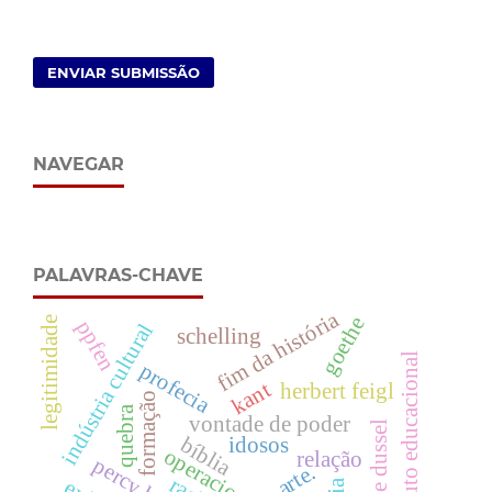
ENVIAR SUBMISSÃO
NAVEGAR
PALAVRAS-CHAVE
fim da história
goethe
legitimidade
ppfen
indústria cultural
schelling
produto educacional
profecia
kant
herbert feigl
formação
quebra
vontade de poder
enrique dussel
bíblia
idosos
relação
arte.