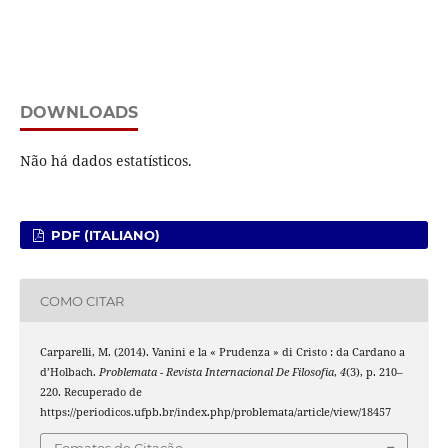
DOWNLOADS
Não há dados estatísticos.
PDF (ITALIANO)
COMO CITAR
Carparelli, M. (2014). Vanini e la « Prudenza » di Cristo : da Cardano a
d’Holbach.
Problemata - Revista Internacional De Filosofia
,
4
(3), p. 210–
220. Recuperado de
https://periodicos.ufpb.br/index.php/problemata/article/view/18457
Fomatos de Citação