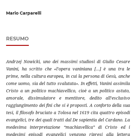
Mario Carparelli
RESUMO
Andrzej Nowicki, uno dei massimi studiosi di Giulio Cesare
Vanini, ha scritto che «l’opera vaniniana […] è una tra le
prime, nella cultura europea, in cui la persona di Gesù, anche
come uomo, sia del tutto svalutata». In effetti, Vanini assimila
Cristo a un politico machiavellico, cioè a un politico astuto,
amorale, dissimulatore e mentitore, dedito all’esclusivo
raggiungimento dei fini che si è proposti. A conforto della sua
tesi, il filosofo bruciato a Tolosa nel 1619 cita quattro episodi
evangelici, tre dei quali tratti dal De sapientia del Cardano. La
medesima interpretazione “machiavellica” di Cristo ed i
medesimi episodi evangelici vengono ripresi alla lettera