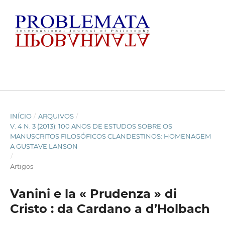
INÍCIO
/
ARQUIVOS
/
V. 4 N. 3 (2013): 100 ANOS DE ESTUDOS SOBRE OS
MANUSCRITOS FILOSÓFICOS CLANDESTINOS: HOMENAGEM
A GUSTAVE LANSON
/
Artigos
Vanini e la « Prudenza » di
Cristo : da Cardano a d’Holbach