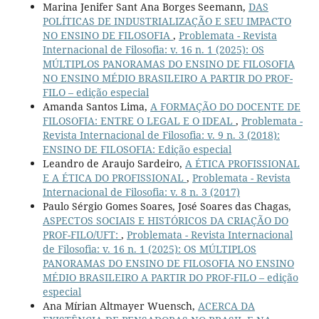
Marina Jenifer Sant Ana Borges Seemann,
DAS
POLÍTICAS DE INDUSTRIALIZAÇÃO E SEU IMPACTO
NO ENSINO DE FILOSOFIA
,
Problemata - Revista
Internacional de Filosofia: v. 16 n. 1 (2025): OS
MÚLTIPLOS PANORAMAS DO ENSINO DE FILOSOFIA
NO ENSINO MÉDIO BRASILEIRO A PARTIR DO PROF-
FILO – edição especial
Amanda Santos Lima,
A FORMAÇÃO DO DOCENTE DE
FILOSOFIA: ENTRE O LEGAL E O IDEAL
,
Problemata -
Revista Internacional de Filosofia: v. 9 n. 3 (2018):
ENSINO DE FILOSOFIA: Edição especial
Leandro de Araujo Sardeiro,
A ÉTICA PROFISSIONAL
E A ÉTICA DO PROFISSIONAL
,
Problemata - Revista
Internacional de Filosofia: v. 8 n. 3 (2017)
Paulo Sérgio Gomes Soares, José Soares das Chagas,
ASPECTOS SOCIAIS E HISTÓRICOS DA CRIAÇÃO DO
PROF-FILO/UFT:
,
Problemata - Revista Internacional
de Filosofia: v. 16 n. 1 (2025): OS MÚLTIPLOS
PANORAMAS DO ENSINO DE FILOSOFIA NO ENSINO
MÉDIO BRASILEIRO A PARTIR DO PROF-FILO – edição
especial
Ana Mírian Altmayer Wuensch,
ACERCA DA