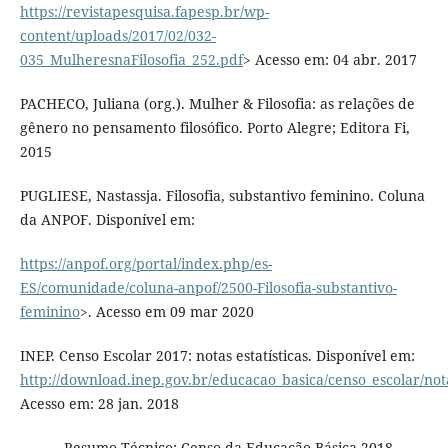
https://revistapesquisa.fapesp.br/wp-
content/uploads/2017/02/032-
035_MulheresnaFilosofia_252.pdf
> Acesso em: 04 abr. 2017
PACHECO, Juliana (org.). Mulher & Filosofia: as relações de
gênero no pensamento filosófico. Porto Alegre; Editora Fi,
2015
PUGLIESE, Nastassja. Filosofia, substantivo feminino. Coluna
da ANPOF. Disponível em:
https://anpof.org/portal/index.php/es-
ES/comunidade/coluna-anpof/2500-Filosofia-substantivo-
feminino
>. Acesso em 09 mar 2020
INEP. Censo Escolar 2017: notas estatísticas. Disponível em:
http://download.inep.gov.br/educacao_basica/censo_escolar/nota
Acesso em: 28 jan. 2018
______. Resumo Técnico: Censo da Educação Básica 2018.