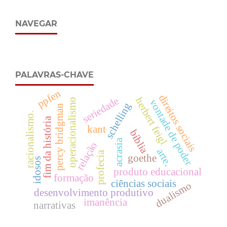
NAVEGAR
PALAVRAS-CHAVE
ppfen
direitos sociais
seriedade
herbert feigl
operacionalismo
vontade de poder
schelling
percy bridgman
racionalismo.
fim da história
kant
bíblia
acrasia
relação
arte.
profecia
goethe
idosos
produto educacional
formação
ciências sociais
dualismo
desenvolvimento produtivo
imanência
narrativas