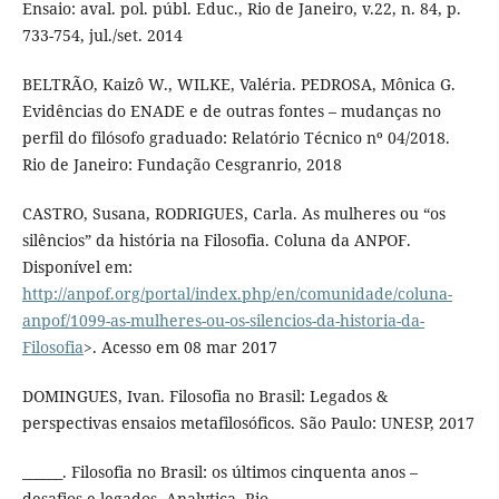
Ensaio: aval. pol. públ. Educ., Rio de Janeiro, v.22, n. 84, p.
733-754, jul./set. 2014
BELTRÃO, Kaizô W., WILKE, Valéria. PEDROSA, Mônica G.
Evidências do ENADE e de outras fontes – mudanças no
perfil do filósofo graduado: Relatório Técnico nº 04/2018.
Rio de Janeiro: Fundação Cesgranrio, 2018
CASTRO, Susana, RODRIGUES, Carla. As mulheres ou “os
silêncios” da história na Filosofia. Coluna da ANPOF.
Disponível em:
http://anpof.org/portal/index.php/en/comunidade/coluna-
anpof/1099-as-mulheres-ou-os-silencios-da-historia-da-
Filosofia
>. Acesso em 08 mar 2017
DOMINGUES, Ivan. Filosofia no Brasil: Legados &
perspectivas ensaios metafilosóficos. São Paulo: UNESP, 2017
______. Filosofia no Brasil: os últimos cinquenta anos –
desafios e legados. Analytica, Rio