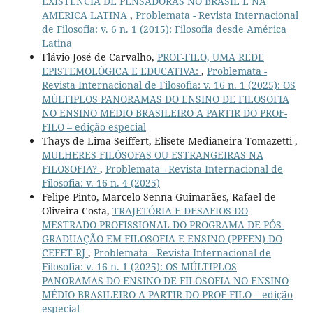
EXISTÊNCIA DE PENSADORAS NO BRASIL E NA
AMÉRICA LATINA
,
Problemata - Revista Internacional
de Filosofia: v. 6 n. 1 (2015): Filosofia desde América
Latina
Flávio José de Carvalho,
PROF-FILO, UMA REDE
EPISTEMOLÓGICA E EDUCATIVA:
,
Problemata -
Revista Internacional de Filosofia: v. 16 n. 1 (2025): OS
MÚLTIPLOS PANORAMAS DO ENSINO DE FILOSOFIA
NO ENSINO MÉDIO BRASILEIRO A PARTIR DO PROF-
FILO – edição especial
Thays de Lima Seiffert, Elisete Medianeira Tomazetti ,
MULHERES FILÓSOFAS OU ESTRANGEIRAS NA
FILOSOFIA?
,
Problemata - Revista Internacional de
Filosofia: v. 16 n. 4 (2025)
Felipe Pinto, Marcelo Senna Guimarães, Rafael de
Oliveira Costa,
TRAJETÓRIA E DESAFIOS DO
MESTRADO PROFISSIONAL DO PROGRAMA DE PÓS-
GRADUAÇÃO EM FILOSOFIA E ENSINO (PPFEN) DO
CEFET-RJ
,
Problemata - Revista Internacional de
Filosofia: v. 16 n. 1 (2025): OS MÚLTIPLOS
PANORAMAS DO ENSINO DE FILOSOFIA NO ENSINO
MÉDIO BRASILEIRO A PARTIR DO PROF-FILO – edição
especial