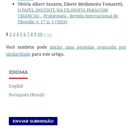
Vitória Albert Sauzem, Elisete Medianeira Tomazetti,
O PAPEL DOCENTE NA FILOSOFIA PARA/COM
CRIANÇAS:
,
Problemata - Revista Internacional de
Filosofia: v. 17 n. 1 (2026)
1
2
3
4
5
6
7
8
9
10
>
>>
Você também pode
iniciar uma pesquisa avançada por
similaridade
para este artigo.
IDIOMA
English
Português (Brasil)
ENVIAR SUBMISSÃO