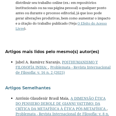
distribuir seu trabalho online (ex.: em repositórios
institucionais ou na sua página pessoal) a qualquer ponto
antes ou durante o processo editorial, já que isso pode
gerar alterações produtivas, bem como aumentar o impacto
e a citação do trabalho publicado (Veja
O Efeito do Acesso
Livre
).
Artigos mais lidos pelo mesmo(s) autor(es)
Jabel A. Ramírez Naranjo,
POSTHUMANISMO Y
FILOSOFÍA INDIA:
,
Problemata - Revista Internacional
de Filosofia: v. 16 n. 2 (2025)
Artigos Semelhantes
Antônio Glaudenir Brasil Maia,
A DIMENSÃO ÉTICA
DO PENSIERO DEBOLE DE GIANNI VATTIMO: DA
CRÍTICA DA METAFÍSICA À ÉTICA PÓS-METAFÍSICA
,
Problemata - Revista Internacional de Filosofia: v. 8 n.