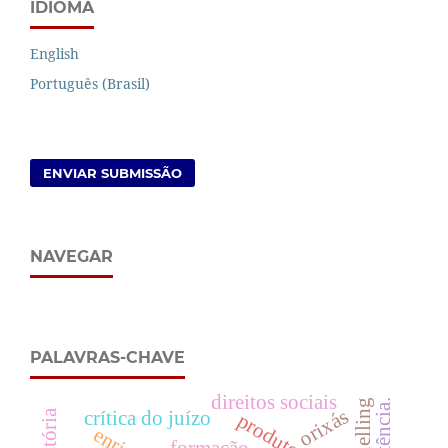
IDIOMA
English
Português (Brasil)
ENVIAR SUBMISSÃO
NAVEGAR
PALAVRAS-CHAVE
direitos sociais
schelling
existência.
orixás
crítica do juízo