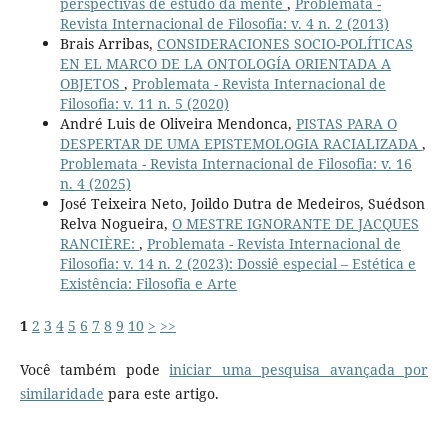
perspectivas de estudo da mente
,
Problemata -
Revista Internacional de Filosofia: v. 4 n. 2 (2013)
Brais Arribas,
CONSIDERACIONES SOCIO-POLÍTICAS
EN EL MARCO DE LA ONTOLOGÍA ORIENTADA A
OBJETOS
,
Problemata - Revista Internacional de
Filosofia: v. 11 n. 5 (2020)
André Luis de Oliveira Mendonca,
PISTAS PARA O
DESPERTAR DE UMA EPISTEMOLOGIA RACIALIZADA
,
Problemata - Revista Internacional de Filosofia: v. 16
n. 4 (2025)
José Teixeira Neto, Joildo Dutra de Medeiros, Suédson
Relva Nogueira,
O MESTRE IGNORANTE DE JACQUES
RANCIÈRE:
,
Problemata - Revista Internacional de
Filosofia: v. 14 n. 2 (2023): Dossiê especial – Estética e
Existência: Filosofia e Arte
1
2
3
4
5
6
7
8
9
10
>
>>
Você também pode
iniciar uma pesquisa avançada por
similaridade
para este artigo.