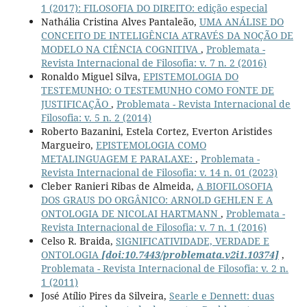
1 (2017): FILOSOFIA DO DIREITO: edição especial
Nathália Cristina Alves Pantaleão,
UMA ANÁLISE DO
CONCEITO DE INTELIGÊNCIA ATRAVÉS DA NOÇÃO DE
MODELO NA CIÊNCIA COGNITIVA
,
Problemata -
Revista Internacional de Filosofia: v. 7 n. 2 (2016)
Ronaldo Miguel Silva,
EPISTEMOLOGIA DO
TESTEMUNHO: O TESTEMUNHO COMO FONTE DE
JUSTIFICAÇÃO
,
Problemata - Revista Internacional de
Filosofia: v. 5 n. 2 (2014)
Roberto Bazanini, Estela Cortez, Everton Aristides
Margueiro,
EPISTEMOLOGIA COMO
METALINGUAGEM E PARALAXE:
,
Problemata -
Revista Internacional de Filosofia: v. 14 n. 01 (2023)
Cleber Ranieri Ribas de Almeida,
A BIOFILOSOFIA
DOS GRAUS DO ORGÂNICO: ARNOLD GEHLEN E A
ONTOLOGIA DE NICOLAI HARTMANN
,
Problemata -
Revista Internacional de Filosofia: v. 7 n. 1 (2016)
Celso R. Braida,
SIGNIFICATIVIDADE, VERDADE E
ONTOLOGIA
[doi:10.7443/problemata.v2i1.10374]
,
Problemata - Revista Internacional de Filosofia: v. 2 n.
1 (2011)
José Atílio Pires da Silveira,
Searle e Dennett: duas