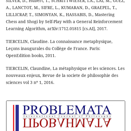
SILVER, D., Hubert, T., SCHRITTWIESER, I.A., LAI, M., GUEZ,
A., LANCTOT, M., SIFRE, L., KUMARAN, D., GRAEPEL, T.,
LILLICRAP, T., SIMONYAN, K., HASSABIS, D., Mastering
Chess and Shogi by Self-Play with a General Reinforcement
Learning Algorithm, arXiv:1712.01815 [cs.AI], 2017.
TIERCELIN, Claudine. La connaissance metaphysique,
Leçons inaugurales du Collège de France. Paris:
OpenEdition books, 2011.
TIERCELIN, Claundine, La métaphysique et les sciences. Les
nouveaux enjeux, Revue de la societe de philosophie des
sciences vol 3 nº 1, 2016.