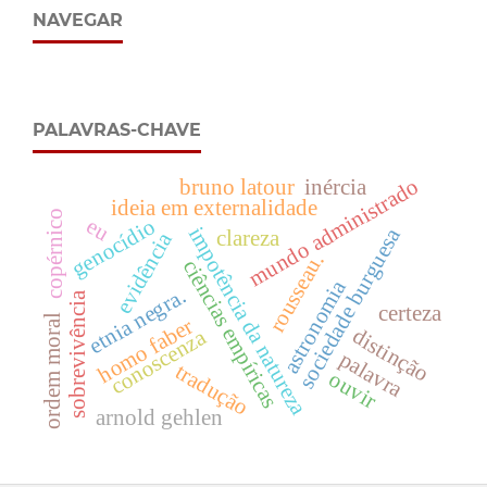
NAVEGAR
PALAVRAS-CHAVE
mundo administrado
bruno latour
inércia
ideia em externalidade
copérnico
eu
genocídio
impotência da natureza
sociedade burguesa
clareza
evidência
rousseau.
ciências empíricas
astronomia
etnia negra.
sobrevivência
certeza
ordem moral
homo faber
distinção
conoscenza
palavra
tradução
ouvir
arnold gehlen