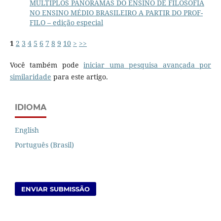
MÚLTIPLOS PANORAMAS DO ENSINO DE FILOSOFIA
NO ENSINO MÉDIO BRASILEIRO A PARTIR DO PROF-
FILO – edição especial
1
2
3
4
5
6
7
8
9
10
>
>>
Você também pode
iniciar uma pesquisa avançada por
similaridade
para este artigo.
IDIOMA
English
Português (Brasil)
ENVIAR SUBMISSÃO