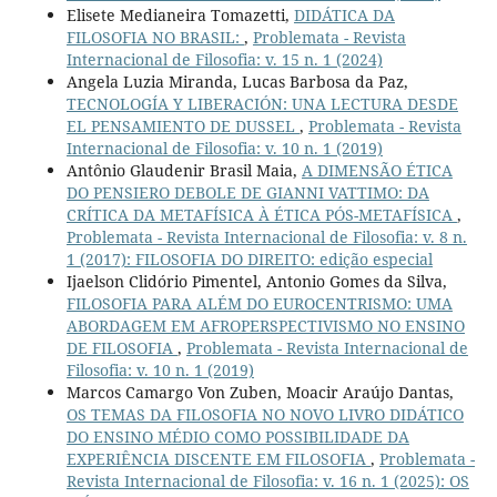
Elisete Medianeira Tomazetti,
DIDÁTICA DA
FILOSOFIA NO BRASIL:
,
Problemata - Revista
Internacional de Filosofia: v. 15 n. 1 (2024)
Angela Luzia Miranda, Lucas Barbosa da Paz,
TECNOLOGÍA Y LIBERACIÓN: UNA LECTURA DESDE
EL PENSAMIENTO DE DUSSEL
,
Problemata - Revista
Internacional de Filosofia: v. 10 n. 1 (2019)
Antônio Glaudenir Brasil Maia,
A DIMENSÃO ÉTICA
DO PENSIERO DEBOLE DE GIANNI VATTIMO: DA
CRÍTICA DA METAFÍSICA À ÉTICA PÓS-METAFÍSICA
,
Problemata - Revista Internacional de Filosofia: v. 8 n.
1 (2017): FILOSOFIA DO DIREITO: edição especial
Ijaelson Clidório Pimentel, Antonio Gomes da Silva,
FILOSOFIA PARA ALÉM DO EUROCENTRISMO: UMA
ABORDAGEM EM AFROPERSPECTIVISMO NO ENSINO
DE FILOSOFIA
,
Problemata - Revista Internacional de
Filosofia: v. 10 n. 1 (2019)
Marcos Camargo Von Zuben, Moacir Araújo Dantas,
OS TEMAS DA FILOSOFIA NO NOVO LIVRO DIDÁTICO
DO ENSINO MÉDIO COMO POSSIBILIDADE DA
EXPERIÊNCIA DISCENTE EM FILOSOFIA
,
Problemata -
Revista Internacional de Filosofia: v. 16 n. 1 (2025): OS