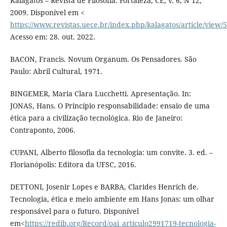
Kalagatos – Revista de Filosofia. Fortaleza, CE, v. 6, N 12,
2009. Disponível em <
https://www.revistas.uece.br/index.php/kalagatos/article/view/
Acesso em: 28. out. 2022.
BACON, Francis. Novum Organum. Os Pensadores. São
Paulo: Abril Cultural, 1971.
BINGEMER, Maria Clara Lucchetti. Apresentação. In:
JONAS, Hans. O Princípio responsabilidade: ensaio de uma
ética para a civilização tecnológica. Rio de Janeiro:
Contraponto, 2006.
CUPANI, Alberto filosofia da tecnologia: um convite. 3. ed. –
Florianópolis: Editora da UFSC, 2016.
DETTONI, Josenir Lopes e BARBA, Clarides Henrich de.
Tecnologia, ética e meio ambiente em Hans Jonas: um olhar
responsável para o futuro. Disponível
em<
https://redib.org/Record/oai_articulo2991719-tecnologia-