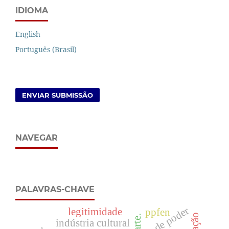
IDIOMA
English
Português (Brasil)
ENVIAR SUBMISSÃO
NAVEGAR
PALAVRAS-CHAVE
vontade de poder
legitimidade
ppfen
arte.
indústria cultural