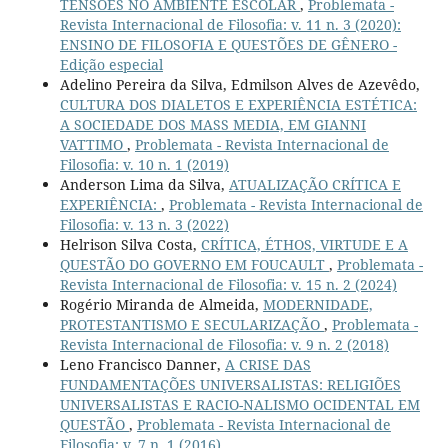
TENSÕES NO AMBIENTE ESCOLAR
,
Problemata -
Revista Internacional de Filosofia: v. 11 n. 3 (2020):
ENSINO DE FILOSOFIA E QUESTÕES DE GÊNERO -
Edição especial
Adelino Pereira da Silva, Edmilson Alves de Azevêdo,
CULTURA DOS DIALETOS E EXPERIÊNCIA ESTÉTICA:
A SOCIEDADE DOS MASS MEDIA, EM GIANNI
VATTIMO
,
Problemata - Revista Internacional de
Filosofia: v. 10 n. 1 (2019)
Anderson Lima da Silva,
ATUALIZAÇÃO CRÍTICA E
EXPERIÊNCIA:
,
Problemata - Revista Internacional de
Filosofia: v. 13 n. 3 (2022)
Helrison Silva Costa,
CRÍTICA, ÉTHOS, VIRTUDE E A
QUESTÃO DO GOVERNO EM FOUCAULT
,
Problemata -
Revista Internacional de Filosofia: v. 15 n. 2 (2024)
Rogério Miranda de Almeida,
MODERNIDADE,
PROTESTANTISMO E SECULARIZAÇÃO
,
Problemata -
Revista Internacional de Filosofia: v. 9 n. 2 (2018)
Leno Francisco Danner,
A CRISE DAS
FUNDAMENTAÇÕES UNIVERSALISTAS: RELIGIÕES
UNIVERSALISTAS E RACIO-NALISMO OCIDENTAL EM
QUESTÃO
,
Problemata - Revista Internacional de
Filosofia: v. 7 n. 1 (2016)