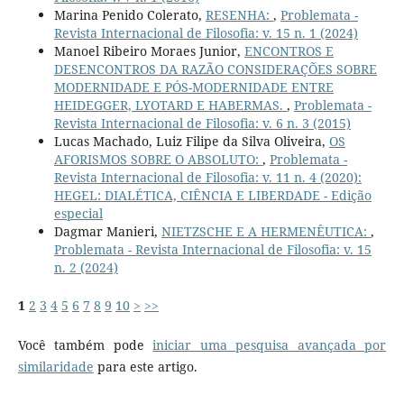
Marina Penido Colerato,
RESENHA:
,
Problemata -
Revista Internacional de Filosofia: v. 15 n. 1 (2024)
Manoel Ribeiro Moraes Junior,
ENCONTROS E
DESENCONTROS DA RAZÃO CONSIDERAÇÕES SOBRE
MODERNIDADE E PÓS-MODERNIDADE ENTRE
HEIDEGGER, LYOTARD E HABERMAS.
,
Problemata -
Revista Internacional de Filosofia: v. 6 n. 3 (2015)
Lucas Machado, Luiz Filipe da Silva Oliveira,
OS
AFORISMOS SOBRE O ABSOLUTO:
,
Problemata -
Revista Internacional de Filosofia: v. 11 n. 4 (2020):
HEGEL: DIALÉTICA, CIÊNCIA E LIBERDADE - Edição
especial
Dagmar Manieri,
NIETZSCHE E A HERMENÊUTICA:
,
Problemata - Revista Internacional de Filosofia: v. 15
n. 2 (2024)
1
2
3
4
5
6
7
8
9
10
>
>>
Você também pode
iniciar uma pesquisa avançada por
similaridade
para este artigo.