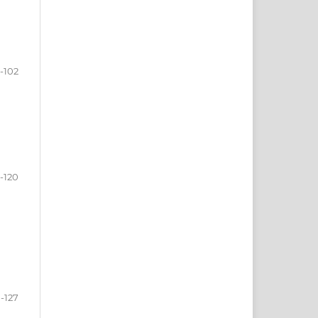
-102
-120
1-127