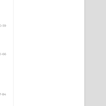
0-59
0-66
7-84