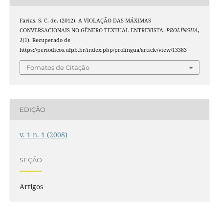
Farias, S. C. de. (2012). A VIOLAÇÃO DAS MÁXIMAS
CONVERSACIONAIS NO GÊNERO TEXTUAL ENTREVISTA.
PROLÍNGUA
,
1
(1). Recuperado de
https://periodicos.ufpb.br/index.php/prolingua/article/view/13383
Fomatos de Citação
EDIÇÃO
v. 1 n. 1 (2008)
SEÇÃO
Artigos