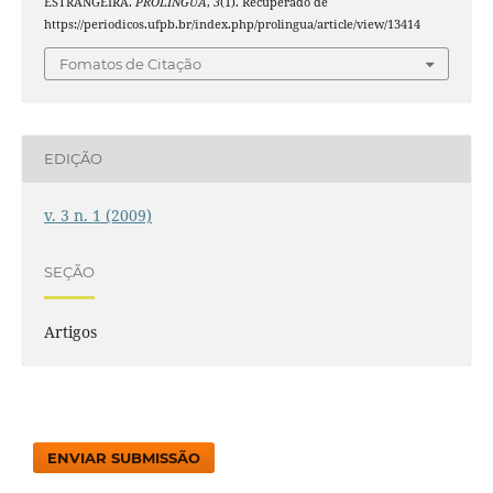
ESTRANGEIRA.
PROLÍNGUA
,
3
(1). Recuperado de
https://periodicos.ufpb.br/index.php/prolingua/article/view/13414
Fomatos de Citação
EDIÇÃO
v. 3 n. 1 (2009)
SEÇÃO
Artigos
ENVIAR SUBMISSÃO