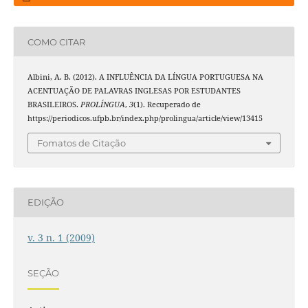
COMO CITAR
Albini, A. B. (2012). A INFLUÊNCIA DA LÍNGUA PORTUGUESA NA
ACENTUAÇÃO DE PALAVRAS INGLESAS POR ESTUDANTES
BRASILEIROS.
PROLÍNGUA
,
3
(1). Recuperado de
https://periodicos.ufpb.br/index.php/prolingua/article/view/13415
Fomatos de Citação
EDIÇÃO
v. 3 n. 1 (2009)
SEÇÃO