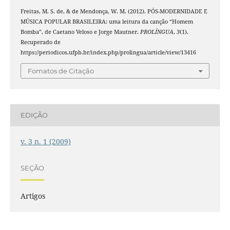
Freitas, M. S. de, & de Mendonça, W. M. (2012). PÓS-MODERNIDADE E
MÚSICA POPULAR BRASILEIRA: uma leitura da canção “Homem
Bomba”, de Caetano Veloso e Jorge Mautner.
PROLÍNGUA
,
3
(1).
Recuperado de
https://periodicos.ufpb.br/index.php/prolingua/article/view/13416
Fomatos de Citação
EDIÇÃO
v. 3 n. 1 (2009)
SEÇÃO
Artigos