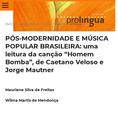
INÍCIO
/
ARQUIVOS
/
V. 3 N. 1 (2009)
/
Artigos
PÓS-MODERNIDADE E MÚSICA
POPULAR BRASILEIRA: uma
leitura da canção “Homem
Bomba”, de Caetano Veloso e
Jorge Mautner
Mauriene Silva de Freitas
Wilma Martis de Mendonça