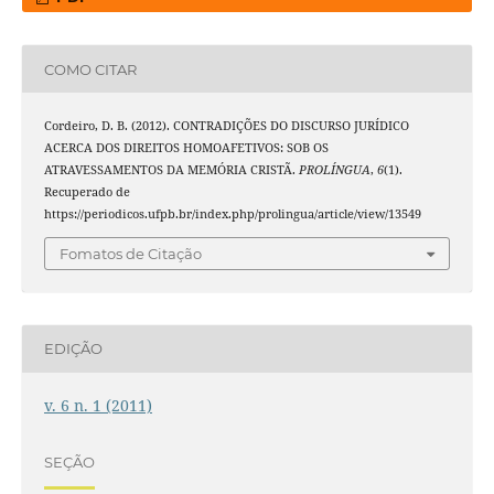
COMO CITAR
Cordeiro, D. B. (2012). CONTRADIÇÕES DO DISCURSO JURÍDICO
ACERCA DOS DIREITOS HOMOAFETIVOS: SOB OS
ATRAVESSAMENTOS DA MEMÓRIA CRISTÃ.
PROLÍNGUA
,
6
(1).
Recuperado de
https://periodicos.ufpb.br/index.php/prolingua/article/view/13549
Fomatos de Citação
EDIÇÃO
v. 6 n. 1 (2011)
SEÇÃO