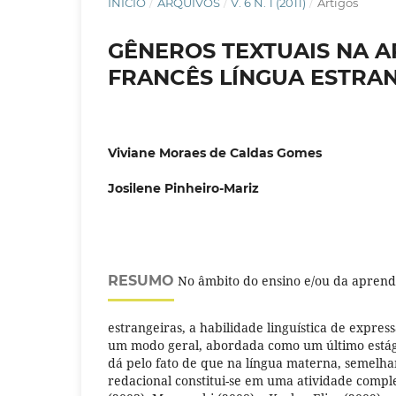
INÍCIO
/
ARQUIVOS
/
V. 6 N. 1 (2011)
/
Artigos
GÊNEROS TEXTUAIS NA 
FRANCÊS LÍNGUA ESTRA
Viviane Moraes de Caldas Gomes
Josilene Pinheiro-Mariz
RESUMO
No âmbito do ensino e/ou da aprend
estrangeiras, a habilidade linguística de expres
um modo geral, abordada como um último estágio
dá pelo fato de que na língua materna, semelh
redacional constitui-se em uma atividade comp