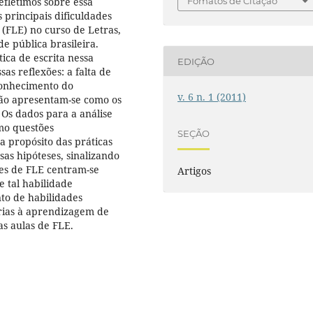
efletimos sobre essa
Fomatos de Citação
 principais dificuldades
(FLE) no curso de Letras,
e pública brasileira.
tica de escrita nessa
EDIÇÃO
as reflexões: a falta de
conhecimento do
v. 6 n. 1 (2011)
tão apresentam-se como os
 Os dados para a análise
mo questões
SEÇÃO
a propósito das práticas
sas hipóteses, sinalizando
tes de FLE centram-se
Artigos
e tal habilidade
to de habilidades
sárias à aprendizagem de
s aulas de FLE.