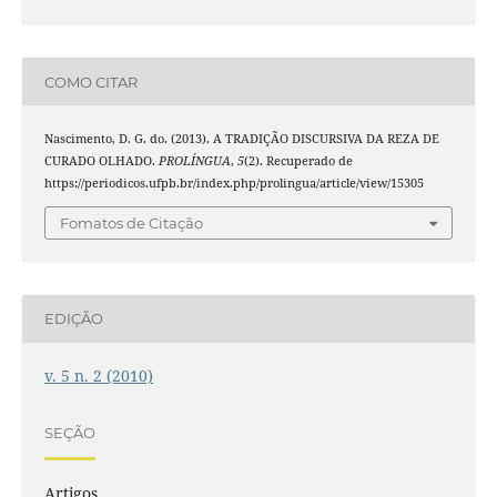
COMO CITAR
Nascimento, D. G. do. (2013). A TRADIÇÃO DISCURSIVA DA REZA DE
CURADO OLHADO.
PROLÍNGUA
,
5
(2). Recuperado de
https://periodicos.ufpb.br/index.php/prolingua/article/view/15305
Fomatos de Citação
EDIÇÃO
v. 5 n. 2 (2010)
SEÇÃO
Artigos