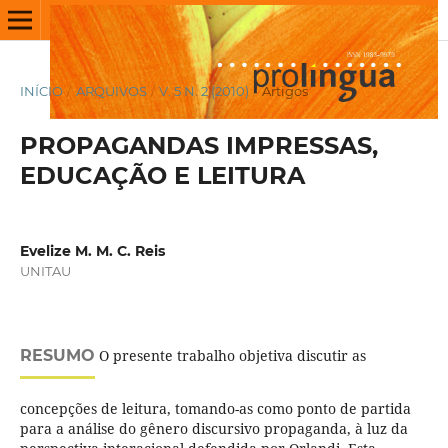
INÍCIO
/
ARQUIVOS
/
V. 5 N. 2 (2010)
/
Artigos
PROPAGANDAS IMPRESSAS,
EDUCAÇÃO E LEITURA
Evelize M. M. C. Reis
UNITAU
RESUMO
O presente trabalho objetiva discutir as
concepções de leitura, tomando-as como ponto de partida
para a análise do gênero discursivo propaganda, à luz da