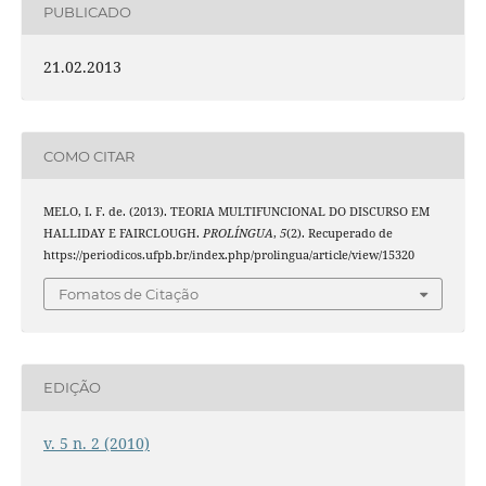
PUBLICADO
21.02.2013
COMO CITAR
MELO, I. F. de. (2013). TEORIA MULTIFUNCIONAL DO DISCURSO EM
HALLIDAY E FAIRCLOUGH.
PROLÍNGUA
,
5
(2). Recuperado de
https://periodicos.ufpb.br/index.php/prolingua/article/view/15320
Fomatos de Citação
EDIÇÃO
v. 5 n. 2 (2010)