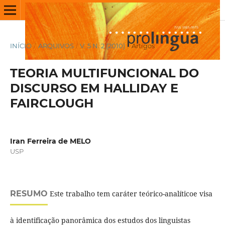
INÍCIO
/
ARQUIVOS
/
V. 5 N. 2 (2010)
/
Artigos
TEORIA MULTIFUNCIONAL DO
DISCURSO EM HALLIDAY E
FAIRCLOUGH
Iran Ferreira de MELO
USP
RESUMO
Este trabalho tem caráter teórico-analíticoe visa
à identificação panorâmica dos estudos dos linguistas