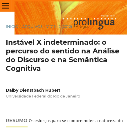
INÍCIO
/
ARQUIVOS
/
V. 7 N. 2 (2012)
/
Artigos
Instável X indeterminado: o
percurso do sentido na Análise
do Discurso e na Semântica
Cognitiva
Dalby Dienstbach Hubert
Universidade Federal do Rio de Janeiro
RESUMO
Os esforços para se compreender a natureza do