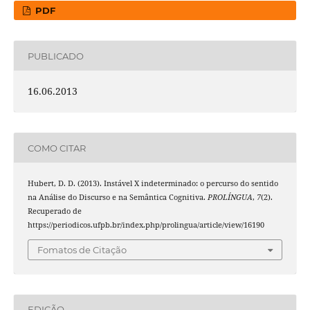
PDF
PUBLICADO
16.06.2013
COMO CITAR
Hubert, D. D. (2013). Instável X indeterminado: o percurso do sentido
na Análise do Discurso e na Semântica Cognitiva.
PROLÍNGUA
,
7
(2).
Recuperado de
https://periodicos.ufpb.br/index.php/prolingua/article/view/16190
Fomatos de Citação
EDIÇÃO