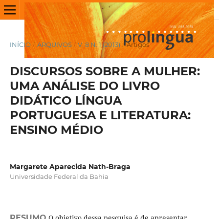
INÍCIO
/
ARQUIVOS
/
V. 8 N. 1 (2013)
/
Artigos
DISCURSOS SOBRE A MULHER:
UMA ANÁLISE DO LIVRO
DIDÁTICO LÍNGUA
PORTUGUESA E LITERATURA:
ENSINO MÉDIO
Margarete Aparecida Nath-Braga
Universidade Federal da Bahia
RESUMO
O objetivo dessa pesquisa é de apresentar