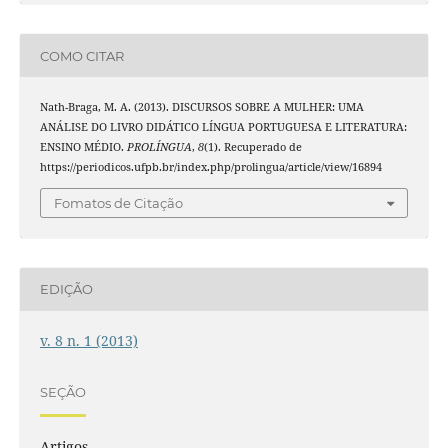
COMO CITAR
Nath-Braga, M. A. (2013). DISCURSOS SOBRE A MULHER: UMA
ANÁLISE DO LIVRO DIDÁTICO LÍNGUA PORTUGUESA E LITERATURA:
ENSINO MÉDIO.
PROLÍNGUA
,
8
(1). Recuperado de
https://periodicos.ufpb.br/index.php/prolingua/article/view/16894
Fomatos de Citação
EDIÇÃO
v. 8 n. 1 (2013)
SEÇÃO
Artigos