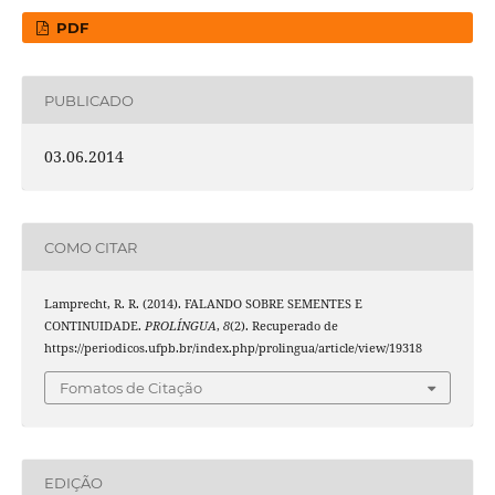
PDF
PUBLICADO
03.06.2014
COMO CITAR
Lamprecht, R. R. (2014). FALANDO SOBRE SEMENTES E
CONTINUIDADE.
PROLÍNGUA
,
8
(2). Recuperado de
https://periodicos.ufpb.br/index.php/prolingua/article/view/19318
Fomatos de Citação
EDIÇÃO