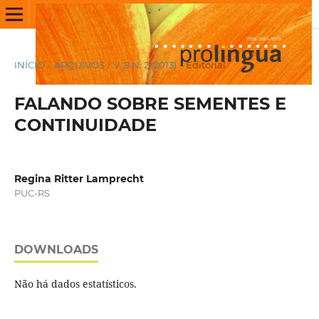
INÍCIO
/
ARQUIVOS
/
V. 8 N. 2 (2013)
/
Editorial
FALANDO SOBRE SEMENTES E
CONTINUIDADE
Regina Ritter Lamprecht
PUC-RS
DOWNLOADS
Não há dados estatísticos.