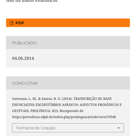
Não há dados estatísticos.
PDF
PUBLICADO
04.06.2014
COMO CITAR
Surreaux, L. M., & Santos, R. O. (2014). TRANSCRIÇÃO DE BASE
ENUNCIATIVA EM DISTÚRBIOS AFÁSICOS: ASPECTOS PROSÓDICOS E
GESTUAIS.
PROLÍNGUA
,
8
(2). Recuperado de
https://periodicos.ufpb.br/index.php/prolingua/article/view/19340
Fomatos de Citação