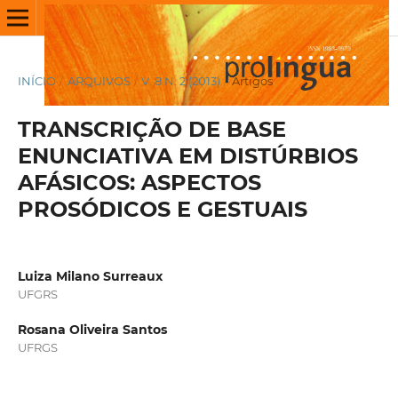
INÍCIO
/
ARQUIVOS
/
V. 8 N. 2 (2013)
/
Artigos
TRANSCRIÇÃO DE BASE
ENUNCIATIVA EM DISTÚRBIOS
AFÁSICOS: ASPECTOS
PROSÓDICOS E GESTUAIS
Luiza Milano Surreaux
UFGRS
Rosana Oliveira Santos
UFRGS