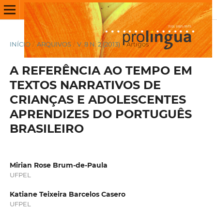
INÍCIO
/
ARQUIVOS
/
V. 8 N. 2 (2013)
/
Artigos
A REFERÊNCIA AO TEMPO EM
TEXTOS NARRATIVOS DE
CRIANÇAS E ADOLESCENTES
APRENDIZES DO PORTUGUÊS
BRASILEIRO
Mirian Rose Brum-de-Paula
UFPEL
Katiane Teixeira Barcelos Casero
UFPEL