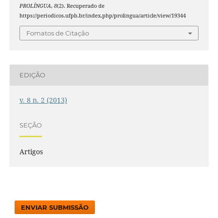
PROLÍNGUA
,
8
(2). Recuperado de
https://periodicos.ufpb.br/index.php/prolingua/article/view/19344
Fomatos de Citação
EDIÇÃO
v. 8 n. 2 (2013)
SEÇÃO
Artigos
ENVIAR SUBMISSÃO