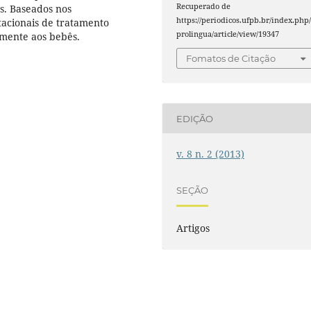
Recuperado de
s. Baseados nos
https://periodicos.ufpb.br/index.php
acionais de tratamento
prolingua/article/view/19347
emente aos bebês.
Fomatos de Citação
EDIÇÃO
v. 8 n. 2 (2013)
SEÇÃO
Artigos