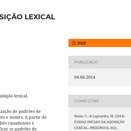
ISIÇÃO LEXICAL
PDF
PUBLICADO
04.06.2014
isição lexical,
COMO CITAR
ização de padrões de
Name, C., & Laguardia, M. (2014).
es e nomes. A partir de
ETAPAS INICIAIS DA AQUISIÇÃO
ebês canadenses e
LEXICAL.
PROLÍNGUA
,
8
(2).
ficar os padrões de