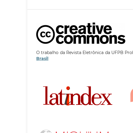
O trabalho da Revista Eletrônica da UFPB Pro
Brasil