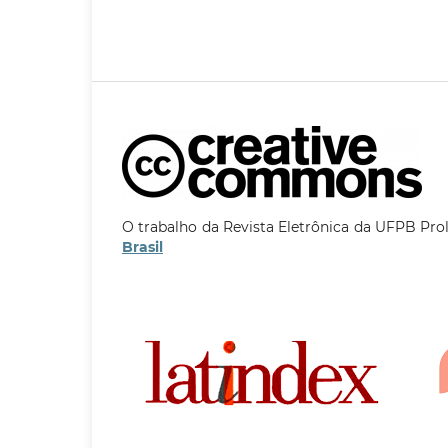
O trabalho da Revista Eletrônica da UFPB Pro
Brasil