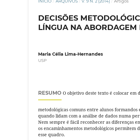
INÍCIO
/
ARQUIVOS
/
V. 9 N. 2 (2014)
/
Artigos
DECISÕES METODOLÓGIC
LÍNGUA NA ABORDAGEM 
Maria Célia Lima-Hernandes
USP
RESUMO
O objetivo deste texto é colocar em 
metodológicas comuns entre alunos formandos e
quando lidam com a análise de dados numa persp
Nem sempre é fácil reconhecer as diferenças en
os encaminhamentos metodológicos permitem d
esse quadro.