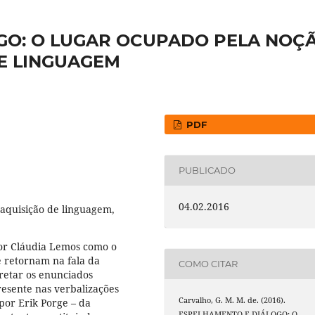
GO: O LUGAR OCUPADO PELA NOÇ
DE LINGUAGEM
PDF
PUBLICADO
04.02.2016
aquisição de linguagem,
or Cláudia Lemos como o
 retornam na fala da
COMO CITAR
retar os enunciados
presente nas verbalizações
Carvalho, G. M. M. de. (2016).
por Erik Porge – da
ESPELHAMENTO E DIÁLOGO: O