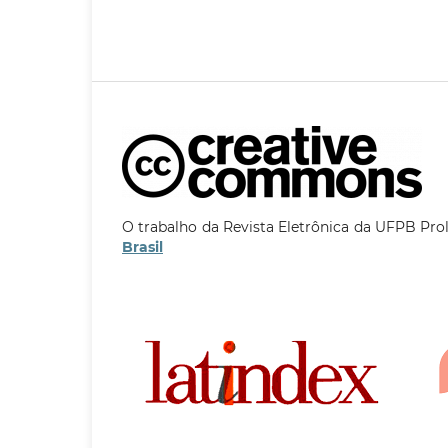
O trabalho da Revista Eletrônica da UFPB Pro
Brasil