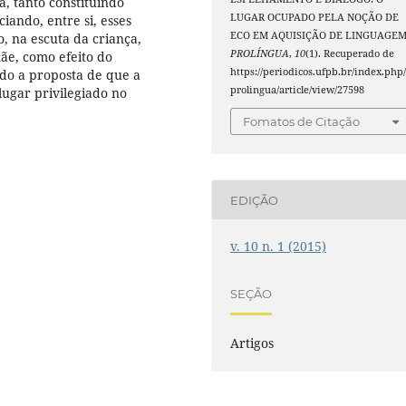
, tanto constituindo
LUGAR OCUPADO PELA NOÇÃO DE
ando, entre si, esses
ECO EM AQUISIÇÃO DE LINGUAGEM
o, na escuta da criança,
PROLÍNGUA
,
10
(1). Recuperado de
ãe, como efeito do
https://periodicos.ufpb.br/index.php
ndo a proposta de que a
prolingua/article/view/27598
ugar privilegiado no
Fomatos de Citação
EDIÇÃO
v. 10 n. 1 (2015)
SEÇÃO
Artigos