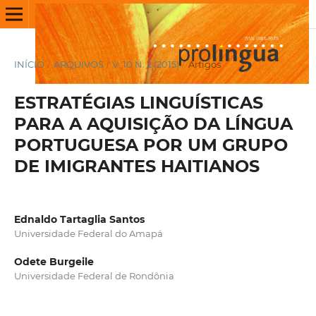
INÍCIO
/
ARQUIVOS
/
V. 10 N. 2 (2015)
/
Artigos
ESTRATÉGIAS LINGUÍSTICAS
PARA A AQUISIÇÃO DA LÍNGUA
PORTUGUESA POR UM GRUPO
DE IMIGRANTES HAITIANOS
Ednaldo Tartaglia Santos
Universidade Federal do Amapá
Odete Burgeile
Universidade Federal de Rondônia