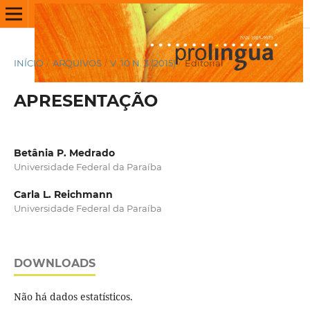
INÍCIO
/
ARQUIVOS
/
V. 10 N. 3 (2015)
/
Editorial
APRESENTAÇÃO
Betânia P. Medrado
Universidade Federal da Paraíba
Carla L. Reichmann
Universidade Federal da Paraíba
DOWNLOADS
Não há dados estatísticos.