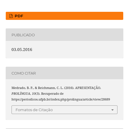
PDF
PUBLICADO
03.05.2016
COMO CITAR
Medrado, B. P., & Reichmann, C. L. (2016). APRESENTAÇÃO.
PROLÍNGUA
,
10
(3). Recuperado de
https://periodicos.ufpb.br/index.php/prolingua/article/view/28689
Fomatos de Citação