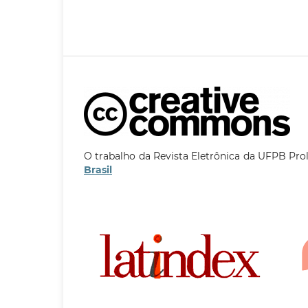
O trabalho da Revista Eletrônica da UFPB Pro
Brasil