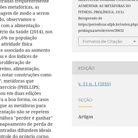
ontradas frequentemente
AUMENTAR: AS METÁFORAS DO
ões metafóricas, as
FITNESS.
PROLÍNGUA
,
11
(1).
nguagem de modo a serem
Recuperado de
do, observamos o
https://periodicos.ufpb.br/index.php
 com a alimentação
prolingua/article/view/30632
ério da Saúde (2014), nos
2,6% na população
Fomatos de Citação
 atividade física
te associado ao aumento
as e dos índices de
roliferação de
treino, alimentação,
EDIÇÃO
s notar construções como
a”, metáforas que
v. 11 n. 1 (2016)
xercício (PHILLIPS;
sou em duas edições
ra a boa forma, os casos
SEÇÃO
 que as metáforas para
mentação não se repetem
Artigos
táfora "perder é ganhar"
o mapeamento de perda de
ontradas difundem ideais
ntrole do próprio corpo,