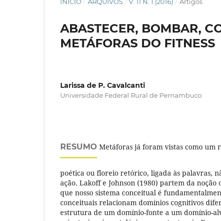
INÍCIO
/
ARQUIVOS
/
V. 11 N. 1 (2016)
/
Artigos
ABASTECER, BOMBAR, CO
METÁFORAS DO FITNESS
Larissa de P. Cavalcanti
Universidade Federal Rural de Pernambuco
RESUMO
Metáforas já foram vistas como um 
poética ou floreio retórico, ligada às palavras,
ação. Lakoff e Johnson (1980) partem da noção o
que nosso sistema conceitual é fundamentalmen
conceituais relacionam domínios cognitivos dife
estrutura de um domínio-fonte a um domínio-al