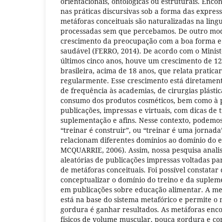
orientacionais, ontológicas ou estruturais. Enc
nas práticas discursivas sob a forma das express
metáforas conceituais são naturalizadas na li
processadas sem que percebamos. De outro mo
crescimento da preocupação com a boa forma e
saudável (FERRO, 2014). De acordo com o Minist
últimos cinco anos, houve um crescimento de 1
brasileira, acima de 18 anos, que relata praticar
regularmente. Esse crescimento está diretamen
de frequência às academias, de cirurgias plástic
consumo dos produtos cosméticos, bem como à p
publicações, impressas e virtuais, com dicas de 
suplementação e afins. Nesse contexto, podemo
“treinar é construir”, ou “treinar é uma jornad
relacionam diferentes domínios ao domínio do e
MCQUARRIE, 2006). Assim, nossa pesquisa anali
aleatórias de publicações impressas voltadas pa
de metáforas conceituais. Foi possível constatar
conceptualizar o domínio do treino e da suple
em publicações sobre educação alimentar. A me
está na base do sistema metafórico e permite 
gordura é ganhar resultados. As metáforas enc
físicos de volume muscular, pouca gordura e co