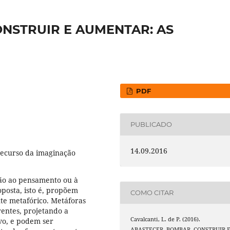
NSTRUIR E AUMENTAR: AS
PDF
PUBLICADO
14.09.2016
recurso da imaginação
 não ao pensamento ou à
posta, isto é, propõem
COMO CITAR
te metafórico. Metáforas
rentes, projetando a
Cavalcanti, L. de P. (2016).
vo, e podem ser
ABASTECER, BOMBAR, CONSTRUIR 