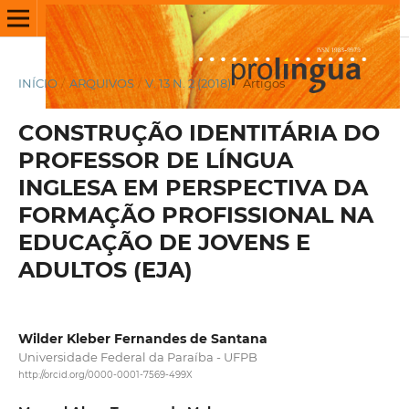
INÍCIO
/
ARQUIVOS
/
V. 13 N. 2 (2018)
/
Artigos
CONSTRUÇÃO IDENTITÁRIA DO
PROFESSOR DE LÍNGUA
INGLESA EM PERSPECTIVA DA
FORMAÇÃO PROFISSIONAL NA
EDUCAÇÃO DE JOVENS E
ADULTOS (EJA)
Wilder Kleber Fernandes de Santana
Universidade Federal da Paraíba - UFPB
http://orcid.org/0000-0001-7569-499X