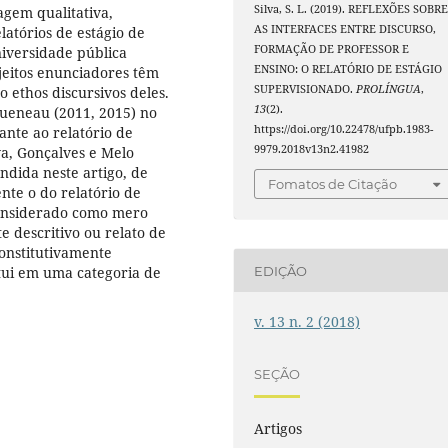
Silva, S. L. (2019). REFLEXÕES SOBR
gem qualitativa,
AS INTERFACES ENTRE DISCURSO,
atórios de estágio de
FORMAÇÃO DE PROFESSOR E
iversidade pública
ENSINO: O RELATÓRIO DE ESTÁGIO
ujeitos enunciadores têm
SUPERVISIONADO.
PROLÍNGUA
,
o ethos discursivos deles.
13
(2).
gueneau (2011, 2015) no
https://doi.org/10.22478/ufpb.1983-
ante ao relatório de
9979.2018v13n2.41982
lva, Gonçalves e Melo
ndida neste artigo, de
Fomatos de Citação
nte o do relatório de
onsiderado como mero
 descritivo ou relato de
constitutivamente
tui em uma categoria de
EDIÇÃO
v. 13 n. 2 (2018)
SEÇÃO
Artigos