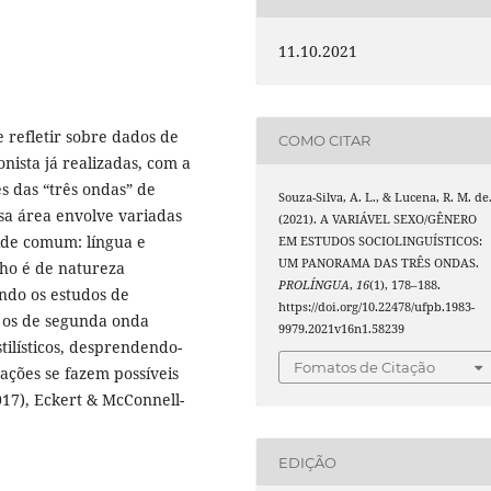
11.10.2021
 refletir sobre dados de
COMO CITAR
onista já realizadas, com a
es das “três ondas” de
Souza-Silva, A. L., & Lucena, R. M. de
ssa área envolve variadas
(2021). A VARIÁVEL SEXO/GÊNERO
ide comum: língua e
EM ESTUDOS SOCIOLINGUÍSTICOS:
UM PANORAMA DAS TRÊS ONDAS.
alho é de natureza
PROLÍNGUA
,
16
(1), 178–188.
ando os estudos de
https://doi.org/10.22478/ufpb.1983-
, os de segunda onda
9979.2021v16n1.58239
tilísticos, desprendendo-
Fomatos de Citação
rações se fazem possíveis
017), Eckert & McConnell-
EDIÇÃO