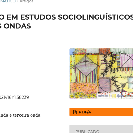
TEMÁTICO
/
Artigos
O EM ESTUDOS SOCIOLINGUÍSTICOS
S ONDAS
021v16n1.58239
PDF/A
unda e terceira onda.
PUBLICADO