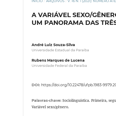
INÍCIO
/
ARQUIVOS
/
V. 16 N. 1 (2021): NÚMERO A
A VARIÁVEL SEXO/GÊNER
UM PANORAMA DAS TRÊ
André Luiz Souza-Silva
Universidade Estadual da Paraíba
Rubens Marques de Lucena
Universidade Federal da Paraíba
DOI:
https://doi.org/10.22478/ufpb.1983-9979.2
Sociolinguística. Primeira, seg
Palavras-chave:
Variável sexo/gênero.