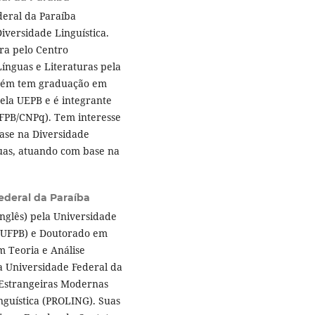
deral da Paraíba
iversidade Linguística.
ura pelo Centro
Línguas e Literaturas pela
mbém tem graduação em
ela UEPB e é integrante
UFPB/CNPq). Tem interesse
fase na Diversidade
guas, atuando com base na
ederal da Paraíba
nglês) pela Universidade
 (UFPB) e Doutorado em
m Teoria e Análise
da Universidade Federal da
 Estrangeiras Modernas
guística (PROLING). Suas