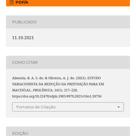
PDF/A
PUBLICADO
11.10.2021
COMO CITAR
Almeida, R. A. S. de, & Oliveira, A. J. de. (2021). ESTUDO
VARIACIONISTA DA REDUÇÃO DA PREPOSIÇÃO PARA EM
MACEIÓ/AL.
PROLÍNGUA
,
16
(1), 217–228.
https://doi.org/10.22478/ufpb.1983-9979.2021v16n1.58756
Fomatos de Citação
EDIÇÃO