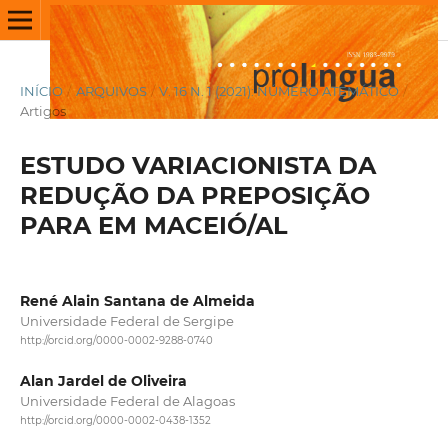
INÍCIO
/
ARQUIVOS
/
V. 16 N. 1 (2021): NÚMERO ATEMÁTICO
/
Artigos
ESTUDO VARIACIONISTA DA
REDUÇÃO DA PREPOSIÇÃO
PARA EM MACEIÓ/AL
René Alain Santana de Almeida
Universidade Federal de Sergipe
http://orcid.org/0000-0002-9288-0740
Alan Jardel de Oliveira
Universidade Federal de Alagoas
http://orcid.org/0000-0002-0438-1352