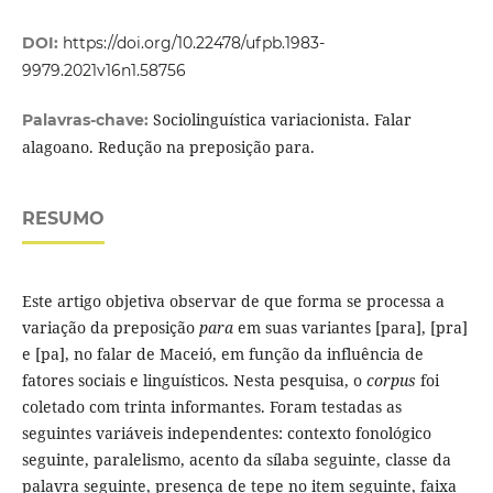
DOI:
https://doi.org/10.22478/ufpb.1983-
9979.2021v16n1.58756
Sociolinguística variacionista. Falar
Palavras-chave:
alagoano. Redução na preposição para.
RESUMO
Este artigo objetiva observar de que forma se processa a
variação da preposição
para
em suas variantes [para], [pra]
e [pa], no falar de Maceió, em função da influência de
fatores sociais e linguísticos. Nesta pesquisa, o
corpus
foi
coletado com trinta informantes. Foram testadas as
seguintes variáveis independentes: contexto fonológico
seguinte, paralelismo, acento da sílaba seguinte, classe da
palavra seguinte, presença de tepe no item seguinte, faixa