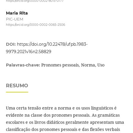
https://orcid.org/0000-0002-8015-0177
Maria Rita
PIC-UEM
https://orcid.org/0000-0002-0065-2506
DOI:
https://doi.org/10.22478/ufpb.1983-
9979.2021v16n2.58829
Pronomes pessoais, Norma, Uso
Palavras-chave:
RESUMO
Uma certa tensão entre a norma e os usos linguísticos é
evidente na classe dos pronomes pessoais. As gramáticas
escolares e os livros didáticos geralmente apresentam uma
classificação dos pronomes pessoais e das flexões verbais