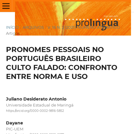
INÍCIO
/
ARQUIVOS
/
V. 16 N. 2 (2021): NÚMERO ATEMÁTICO
/
Artigos
PRONOMES PESSOAIS NO
PORTUGUÊS BRASILEIRO
CULTO FALADO: CONFRONTO
ENTRE NORMA E USO
Juliano Desiderato Antonio
Universidade Estadual de Maringá
https://orcid.org/0000-0002-9816-5852
Dayane
PIC-UEM