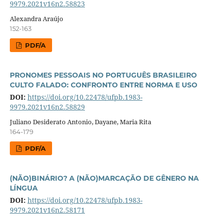
9979.2021v16n2.58823
Alexandra Araújo
152-163
PDF/A
PRONOMES PESSOAIS NO PORTUGUÊS BRASILEIRO
CULTO FALADO: CONFRONTO ENTRE NORMA E USO
DOI:
https://doi.org/10.22478/ufpb.1983-
9979.2021v16n2.58829
Juliano Desiderato Antonio, Dayane, Maria Rita
164-179
PDF/A
(NÃO)BINÁRIO? A (NÃO)MARCAÇÃO DE GÊNERO NA
LÍNGUA
DOI:
https://doi.org/10.22478/ufpb.1983-
9979.2021v16n2.58171