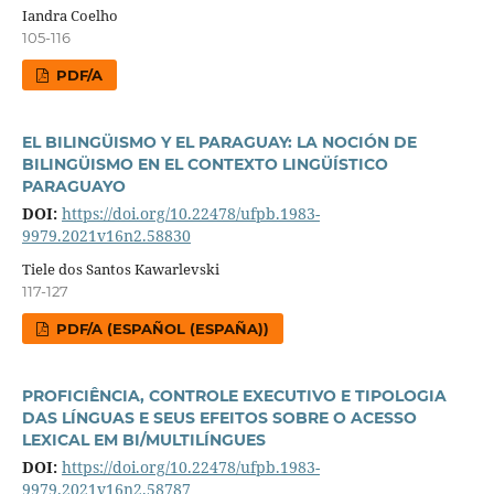
Iandra Coelho
105-116
PDF/A
EL BILINGÜISMO Y EL PARAGUAY: LA NOCIÓN DE
BILINGÜISMO EN EL CONTEXTO LINGÜÍSTICO
PARAGUAYO
DOI:
https://doi.org/10.22478/ufpb.1983-
9979.2021v16n2.58830
Tiele dos Santos Kawarlevski
117-127
PDF/A (ESPAÑOL (ESPAÑA))
PROFICIÊNCIA, CONTROLE EXECUTIVO E TIPOLOGIA
DAS LÍNGUAS E SEUS EFEITOS SOBRE O ACESSO
LEXICAL EM BI/MULTILÍNGUES
DOI:
https://doi.org/10.22478/ufpb.1983-
9979.2021v16n2.58787