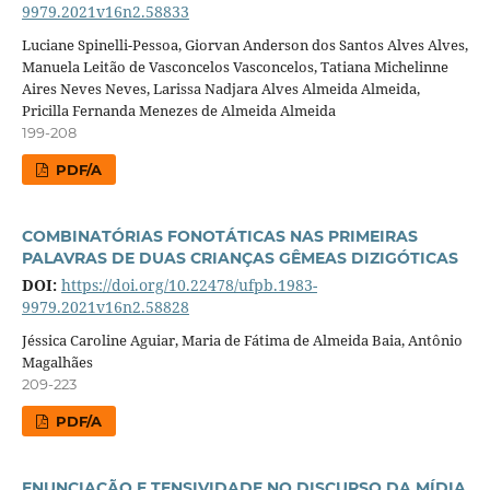
9979.2021v16n2.58833
Luciane Spinelli-Pessoa, Giorvan Anderson dos Santos Alves Alves,
Manuela Leitão de Vasconcelos Vasconcelos, Tatiana Michelinne
Aires Neves Neves, Larissa Nadjara Alves Almeida Almeida,
Pricilla Fernanda Menezes de Almeida Almeida
199-208
PDF/A
COMBINATÓRIAS FONOTÁTICAS NAS PRIMEIRAS
PALAVRAS DE DUAS CRIANÇAS GÊMEAS DIZIGÓTICAS
DOI:
https://doi.org/10.22478/ufpb.1983-
9979.2021v16n2.58828
Jéssica Caroline Aguiar, Maria de Fátima de Almeida Baia, Antônio
Magalhães
209-223
PDF/A
ENUNCIAÇÃO E TENSIVIDADE NO DISCURSO DA MÍDIA