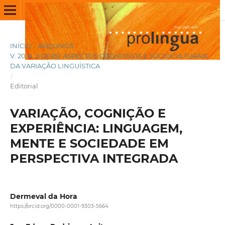
INÍCIO
/
ARQUIVOS
/
V. 20 N. 2 (2025): ASPECTOS COGNITIVOS E SOCIOCULTURAIS
DA VARIAÇÃO LINGUÍSTICA
/
Editorial
VARIAÇÃO, COGNIÇÃO E
EXPERIÊNCIA: LINGUAGEM,
MENTE E SOCIEDADE EM
PERSPECTIVA INTEGRADA
Dermeval da Hora
https://orcid.org/0000-0001-9303-5664