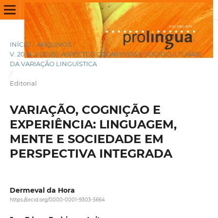
INÍCIO
/
ARQUIVOS
/
V. 20 N. 2 (2025): ASPECTOS COGNITIVOS E SOCIOCULTURAIS
DA VARIAÇÃO LINGUÍSTICA
/
Editorial
VARIAÇÃO, COGNIÇÃO E
EXPERIÊNCIA: LINGUAGEM,
MENTE E SOCIEDADE EM
PERSPECTIVA INTEGRADA
Dermeval da Hora
https://orcid.org/0000-0001-9303-5664