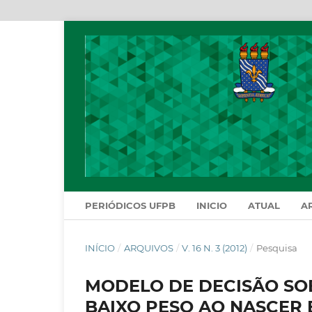
PERIÓDICOS UFPB
INICIO
ATUAL
A
INÍCIO
/
ARQUIVOS
/
V. 16 N. 3 (2012)
/
Pesquisa
MODELO DE DECISÃO SOB
BAIXO PESO AO NASCER 