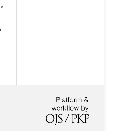
 a
o
r