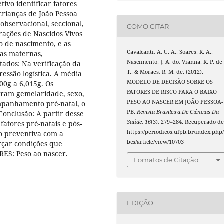
tivo identificar fatores
crianças de João Pessoa
observacional, seccional,
COMO CITAR
rações de Nascidos Vivos
o de nascimento, e as
Cavalcanti, A. U. A., Soares, R. A.,
cas maternas,
Nascimento, J. A. do, Vianna, R. P. de
tados: Na verificação da
T., & Moraes, R. M. de. (2012).
ressão logística. A média
MODELO DE DECISÃO SOBRE OS
00g a 6,015g. Os
FATORES DE RISCO PARA O BAIXO
oram gemelaridade, sexo,
PESO AO NASCER EM JOÃO PESSOA-
mpanhamento pré-natal, o
PB.
Revista Brasileira De Ciências Da
Conclusão: A partir desse
Saúde
,
16
(3), 279–284. Recuperado d
fatores pré-natais e pós-
https://periodicos.ufpb.br/index.php/
o preventiva com a
bcs/article/view/10703
orçar condições que
ES: Peso ao nascer.
Fomatos de Citação
EDIÇÃO