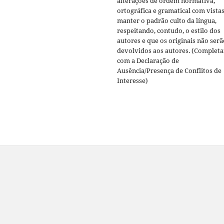
alterações de ordem normativa,
ortográfica e gramatical com vistas
manter o padrão culto da língua,
respeitando, contudo, o estilo dos
autores e que os originais não serã
devolvidos aos autores. (Completa
com a Declaração de
Ausência/Presença de Conflitos de
Interesse)