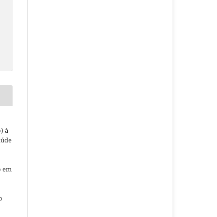
) à
aúde
o em
o
o