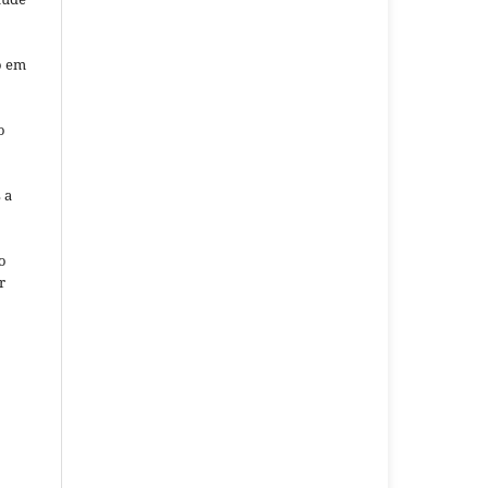
o em
o
o
 a
o
r