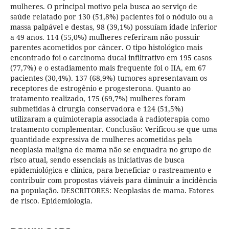
mulheres. O principal motivo pela busca ao serviço de
saúde relatado por 130 (51,8%) pacientes foi o nódulo ou a
massa palpável e destas, 98 (39,1%) possuíam idade inferior
a 49 anos. 114 (55,0%) mulheres referiram não possuir
parentes acometidos por câncer. O tipo histológico mais
encontrado foi o carcinoma ducal infiltrativo em 195 casos
(77,7%) e o estadiamento mais frequente foi o IIA, em 67
pacientes (30,4%). 137 (68,9%) tumores apresentavam os
receptores de estrogênio e progesterona. Quanto ao
tratamento realizado, 175 (69,7%) mulheres foram
submetidas à cirurgia conservadora e 124 (51,5%)
utilizaram a quimioterapia associada à radioterapia como
tratamento complementar. Conclusão: Verificou-se que uma
quantidade expressiva de mulheres acometidas pela
neoplasia maligna de mama não se enquadra no grupo de
risco atual, sendo essenciais as iniciativas de busca
epidemiológica e clínica, para beneficiar o rastreamento e
contribuir com propostas viáveis para diminuir a incidência
na população. DESCRITORES: Neoplasias de mama. Fatores
de risco. Epidemiologia.