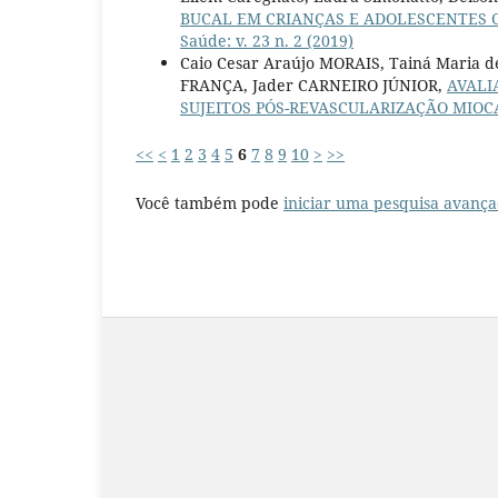
BUCAL EM CRIANÇAS E ADOLESCENTES 
Saúde: v. 23 n. 2 (2019)
Caio Cesar Araújo MORAIS, Tainá Maria d
FRANÇA, Jader CARNEIRO JÚNIOR,
AVALI
SUJEITOS PÓS-REVASCULARIZAÇÃO MIO
<<
<
1
2
3
4
5
6
7
8
9
10
>
>>
Você também pode
iniciar uma pesquisa avança