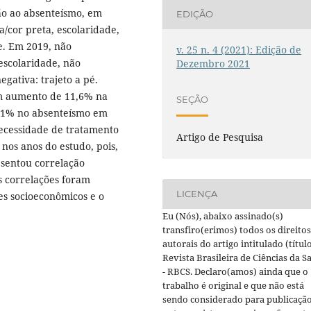
ção ao absenteísmo, em
EDIÇÃO
a/cor preta, escolaridade,
e. Em 2019, não
v. 25 n. 4 (2021): Edição de
 escolaridade, não
Dezembro 2021
egativa: trajeto a pé.
um aumento de 11,6% na
SEÇÃO
,1% no absenteísmo em
necessidade de tratamento
Artigo de Pesquisa
nos anos do estudo, pois,
esentou correlação
is correlações foram
LICENÇA
res socioeconômicos e o
Eu (Nós), abaixo assinado(s)
transfiro(erimos) todos os direitos
autorais do artigo intitulado (título
Revista Brasileira de Ciências da S
- RBCS. Declaro(amos) ainda que o
trabalho é original e que não está
sendo considerado para publicaçã