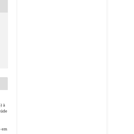
) à
aúde
o em