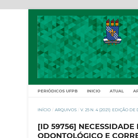
PERIÓDICOS UFPB
INICIO
ATUAL
A
INÍCIO
/
ARQUIVOS
/
V. 25 N. 4 (2021): EDIÇÃO 
[ID 59756] NECESSIDAD
ODONTOLÓGICO E CORR