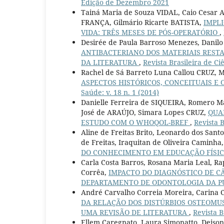
Edição de Dezembro 2021
Tainá Maria de Souza VIDAL, Caio Cesar
FRANÇA, Gilmário Ricarte BATISTA,
IMPL
VIDA: TRÊS MESES DE PÓS-OPERATÓRIO
,
Desirée de Paula Barroso Menezes, Danilo
ANTIBACTERIANO DOS MATERIAIS RESTA
DA LITERATURA
,
Revista Brasileira de Ci
Rachel de Sá Barreto Luna Callou CRUZ, 
ASPECTOS HISTÓRICOS, CONCEITUAIS E
Saúde: v. 18 n. 1 (2014)
Danielle Ferreira de SIQUEIRA, Romero 
José de ARAÚJO, Simara Lopes CRUZ,
QUA
ESTUDO COM O WHOQOL-BREF
,
Revista B
Aline de Freitas Brito, Leonardo dos Santos
de Freitas, Iraquitan de Oliveira Caminha
DO CONHECIMENTO EM EDUCAÇÃO FÍSI
Carla Costa Barros, Rosana Maria Leal, R
Corrêa,
IMPACTO DO DIAGNÓSTICO DE C
DEPARTAMENTO DE ODONTOLOGIA DA PU
André Carvalho Correia Moreira, Carina 
DA RELAÇÃO DOS DISTÚRBIOS OSTEOMU
UMA REVISÃO DE LITERATURA
,
Revista B
Ellem Caregnato, Laura Simonatto, Deison