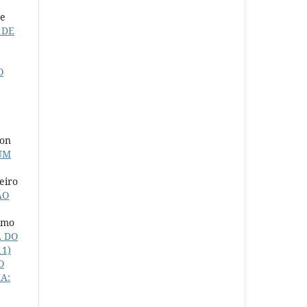
de
 DE
O
son
UM
eiro
ÃO
imo
A DO
11)
O
A: