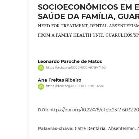
SOCIOECONÔMICOS EM E
SAÚDE DA FAMÍLIA, GUA
NEED FOR TREATMENT, DENTAL ABSENTEEISM
FROM A FAMILY HEALTH UNIT, GUARULHOS/SP
Leonardo Paroche de Matos
https://orcid.org/0000-0001-9719-7468
Ana Freitas Ribeiro
https://orcid.org/0000-0001-9111-4510
DOI:
https://doi.org/10.22478/ufpb.2317-6032.
Cárie Dentária. Absenteísmo. 
Palavras-chave: