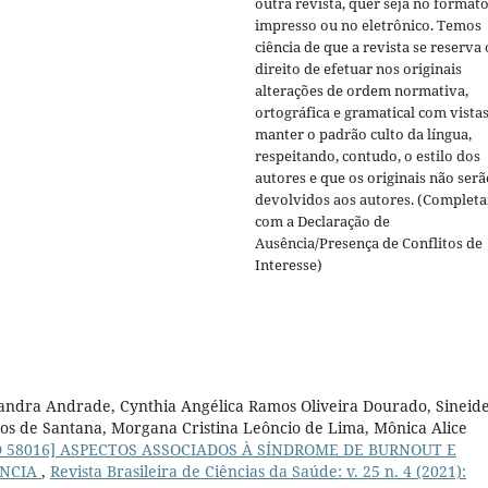
outra revista, quer seja no format
impresso ou no eletrônico. Temos
ciência de que a revista se reserva 
direito de efetuar nos originais
alterações de ordem normativa,
ortográfica e gramatical com vistas
manter o padrão culto da língua,
respeitando, contudo, o estilo dos
autores e que os originais não serã
devolvidos aos autores. (Completa
com a Declaração de
Ausência/Presença de Conflitos de
Interesse)
 Sandra Andrade, Cynthia Angélica Ramos Oliveira Dourado, Sineid
ros de Santana, Morgana Cristina Leôncio de Lima, Mônica Alice
D 58016] ASPECTOS ASSOCIADOS À SÍNDROME DE BURNOUT E
ÊNCIA
,
Revista Brasileira de Ciências da Saúde: v. 25 n. 4 (2021):