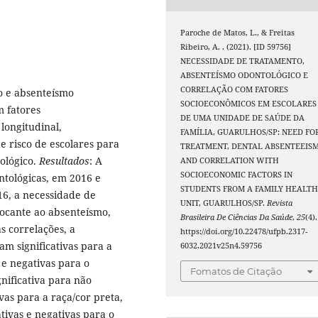
Paroche de Matos, L., & Freitas
Ribeiro, A. . (2021). [ID 59756]
NECESSIDADE DE TRATAMENTO,
ABSENTEÍSMO ODONTOLÓGICO E
CORRELAÇÃO COM FATORES
o e absenteísmo
SOCIOECONÔMICOS EM ESCOLARES
m fatores
DE UMA UNIDADE DE SAÚDE DA
longitudinal,
FAMÍLIA, GUARULHOS/SP: NEED FO
de risco de escolares para
TREATMENT, DENTAL ABSENTEEIS
ológico.
Resultados
: A
AND CORRELATION WITH
SOCIOECONOMIC FACTORS IN
ntológicas, em 2016 e
STUDENTS FROM A FAMILY HEALT
16, a necessidade de
UNIT, GUARULHOS/SP.
Revista
tocante ao absenteísmo,
Brasileira De Ciências Da Saúde
,
25
(4).
s correlações, a
https://doi.org/10.22478/ufpb.2317-
m significativas para a
6032.2021v25n4.59756
 e negativas para o
Fomatos de Citação
gnificativa para não
vas para a raça/cor preta,
tivas e negativas para o