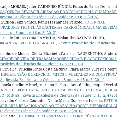
 Araújo MORAIS, Jader CARNEIRO JÚNIOR, Eduardo Ériko Tenório 
ICAÇÕES DA REVASCULARIZAÇÃO DO MIOCÁRDIO NA QUALIDADE
Revista Brasileira de Ciências da Saúde: v. 19 n. 3 (2015)
 Hudson Félix Santos, Raniel Fernandes Peixoto,
POTENCIAL
URADORES FRENTE ÀS BACTÉRIAS CARIOGÊNICAS: UMA REVISÃ
ências da Saúde: v. 16 n. 3 (2012)
Maria de Fátima Costa CAMINHA, Malaquias BATISTA FILHO,
 ORGANIZATIVOS DO PRÉ-NATAL
,
Revista Brasileira de Ciências da
Marinho de Moura, Glória Elizabeth Carneiro LAURENTINO, Ander
LIDADE DE VIDA DE TRABALHADORES RURAIS E AGROTÓXICOS: 
rasileira de Ciências da Saúde: v. 17 n. 2 (2013)
 Oliveira, Priscilla Pinto Costa da Silva, Clara Maria Silvestre Mont
,
HIPERTENSÃO E EXERCÍCIO: MITOS E VERDADES NA CONSTRUÇ
CA
,
Revista Brasileira de Ciências da Saúde: v. 15 n. 2 (2011)
aphaela Coelho Michel, Mariana Barbosa Deusdedite, Raquel Veríss
ÂNCER DE BOCA EM ALUNOS DA DISCIPLINA DE ESTOMATOLOGI
C - MINAS
,
Revista Brasileira de Ciências da Saúde: v. 15 n. 4 (20
Carvalho Correia Coutinho, Neide Maria Gomes de Lucena,
ESTUD
SCULARES RELACIONADOS AO TRABALHO (DORT) E FIBROMIALGI
rasileira de Ciências da Saúde: v. 14 n. 2 (2010)
 Lucietto,
[ID 32804] DETERMINANTES E CONDIÇÕES DE SAÚDE