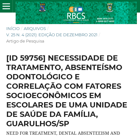
INÍCIO
/
ARQUIVOS
/
V. 25 N. 4 (2021): EDIÇÃO DE DEZEMBRO 2021
/
Artigo de Pesquisa
[ID 59756] NECESSIDADE DE
TRATAMENTO, ABSENTEÍSMO
ODONTOLÓGICO E
CORRELAÇÃO COM FATORES
SOCIOECONÔMICOS EM
ESCOLARES DE UMA UNIDADE
DE SAÚDE DA FAMÍLIA,
GUARULHOS/SP
NEED FOR TREATMENT, DENTAL ABSENTEEISM AND