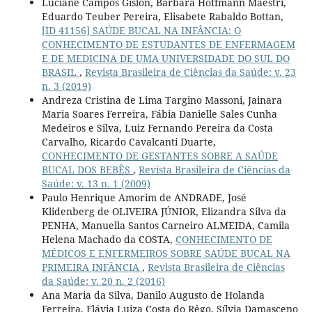
Luciane Campos Gislon, Bárbara Hoffmann Maestri,
Eduardo Teuber Pereira, Elisabete Rabaldo Bottan,
[ID 41156] SAÚDE BUCAL NA INFÂNCIA: O
CONHECIMENTO DE ESTUDANTES DE ENFERMAGEM
E DE MEDICINA DE UMA UNIVERSIDADE DO SUL DO
BRASIL
,
Revista Brasileira de Ciências da Saúde: v. 23
n. 3 (2019)
Andreza Cristina de Lima Targino Massoni, Jainara
Maria Soares Ferreira, Fábia Danielle Sales Cunha
Medeiros e Silva, Luiz Fernando Pereira da Costa
Carvalho, Ricardo Cavalcanti Duarte,
CONHECIMENTO DE GESTANTES SOBRE A SAÚDE
BUCAL DOS BEBÊS
,
Revista Brasileira de Ciências da
Saúde: v. 13 n. 1 (2009)
Paulo Henrique Amorim de ANDRADE, José
Klidenberg de OLIVEIRA JÚNIOR, Elizandra Silva da
PENHA, Manuella Santos Carneiro ALMEIDA, Camila
Helena Machado da COSTA,
CONHECIMENTO DE
MÉDICOS E ENFERMEIROS SOBRE SAÚDE BUCAL NA
PRIMEIRA INFÂNCIA
,
Revista Brasileira de Ciências
da Saúde: v. 20 n. 2 (2016)
Ana Maria da Silva, Danilo Augusto de Holanda
Ferreira, Flávia Luiza Costa do Rêgo, Sílvia Damasceno