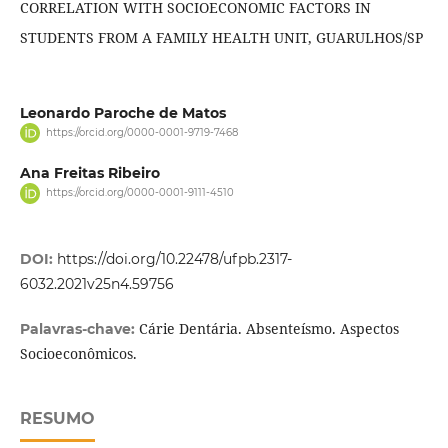
CORRELATION WITH SOCIOECONOMIC FACTORS IN
STUDENTS FROM A FAMILY HEALTH UNIT, GUARULHOS/SP
Leonardo Paroche de Matos
https://orcid.org/0000-0001-9719-7468
Ana Freitas Ribeiro
https://orcid.org/0000-0001-9111-4510
DOI:
https://doi.org/10.22478/ufpb.2317-
6032.2021v25n4.59756
Cárie Dentária. Absenteísmo. Aspectos
Palavras-chave:
Socioeconômicos.
RESUMO