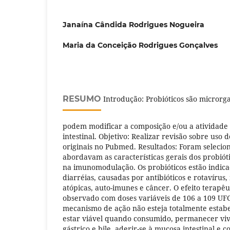
Janaína Cândida Rodrigues Nogueira
Maria da Conceição Rodrigues Gonçalves
RESUMO
Introdução: Probióticos são microrga
podem modificar a composição e/ou a atividade
intestinal. Objetivo: Realizar revisão sobre uso 
originais no Pubmed. Resultados: Foram selecio
abordavam as características gerais dos probió
na imunomodulação. Os probióticos estão indic
diarréias, causadas por antibióticos e rotavír
atópicas, auto-imunes e câncer. O efeito terapêuti
observado com doses variáveis de 106 a 109 UF
mecanismo de ação não esteja totalmente estabe
estar viável quando consumido, permanecer viv
gástrico e bile, aderir-se à mucosa intestinal e 