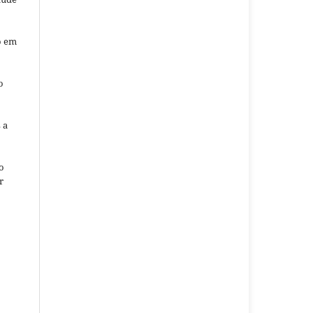
o em
o
o
 a
o
r