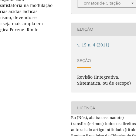
Fomatos de Citação
atisfatória na modulação
ias ácidas lácticas
ismo, devendo-se
ão seja mais ampla em
gica Perene. Rinite
EDIÇÃO
.
v. 15 n. 4 (2011)
SEÇÃO
Revisão (Integrativa,
Sistemática, ou de escopo)
LICENÇA
Eu (Nós), abaixo assinado(s)
transfiro(erimos) todos os direitos
autorais do artigo intitulado (título
Revista Brasileira de Ciências da S