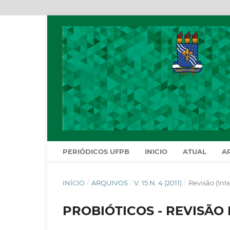
PERIÓDICOS UFPB
INICIO
ATUAL
A
INÍCIO
/
ARQUIVOS
/
V. 15 N. 4 (2011)
/
Revisão (Int
PROBIÓTICOS - REVISÃO