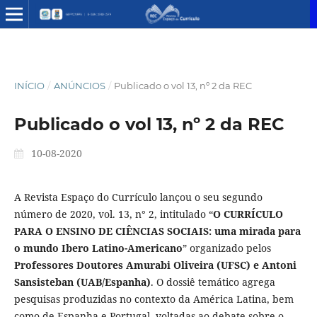
INÍCIO
/
ANÚNCIOS
/
Publicado o vol 13, nº 2 da REC
Publicado o vol 13, nº 2 da REC
10-08-2020
A Revista Espaço do Currículo lançou o seu segundo
número de 2020, vol. 13, n° 2, intitulado “
O CURRÍCULO
PARA O ENSINO DE CIÊNCIAS SOCIAIS: uma mirada para
o mundo Ibero Latino-Americano
” organizado pelos
Professores Doutores Amurabi Oliveira (UFSC) e Antoni
Sansisteban (UAB/Espanha)
. O dossiê temático agrega
pesquisas produzidas no contexto da América Latina, bem
como de Espanha e Portugal, voltadas ao debate sobre o