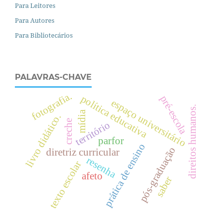
Para Leitores
Para Autores
Para Bibliotecários
PALAVRAS-CHAVE
fotografia.
política educativa
pré-escola
espaço universitário
.
mídia
livro didático.
creche
território
parfor
prática de ensino
d
i
r
e
i
t
o
s
h
u
m
a
n
o
s
pós-graduação
diretriz curricular
resenha
texto escolar
afeto
saber