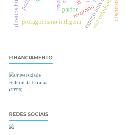
espaço universitário
resenha
voz estudantil
território
parfor
d
i
r
e
i
t
o
s
h
u
m
a
n
o
s
protagonismo indígena
FINANCIAMENTO
REDES SOCIAIS