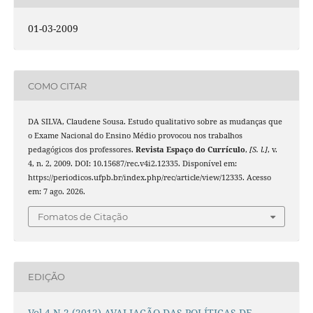
01-03-2009
COMO CITAR
DA SILVA, Claudene Sousa. Estudo qualitativo sobre as mudanças que
o Exame Nacional do Ensino Médio provocou nos trabalhos
pedagógicos dos professores.
Revista Espaço do Currículo
,
[S. l.]
, v.
4, n. 2, 2009. DOI: 10.15687/rec.v4i2.12335. Disponível em:
https://periodicos.ufpb.br/index.php/rec/article/view/12335. Acesso
em: 7 ago. 2026.
Fomatos de Citação
EDIÇÃO
Vol.4 N.2 (2012) AVALIAÇÃO DAS POLÍTICAS DE