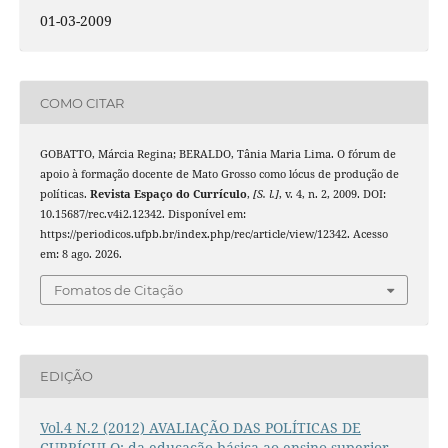
01-03-2009
COMO CITAR
GOBATTO, Márcia Regina; BERALDO, Tânia Maria Lima. O fórum de
apoio à formação docente de Mato Grosso como lócus de produção de
políticas.
Revista Espaço do Currículo
,
[S. l.]
, v. 4, n. 2, 2009. DOI:
10.15687/rec.v4i2.12342. Disponível em:
https://periodicos.ufpb.br/index.php/rec/article/view/12342. Acesso
em: 8 ago. 2026.
Fomatos de Citação
EDIÇÃO
Vol.4 N.2 (2012) AVALIAÇÃO DAS POLÍTICAS DE
CURRÍCULO; da educação básica ao ensino superior