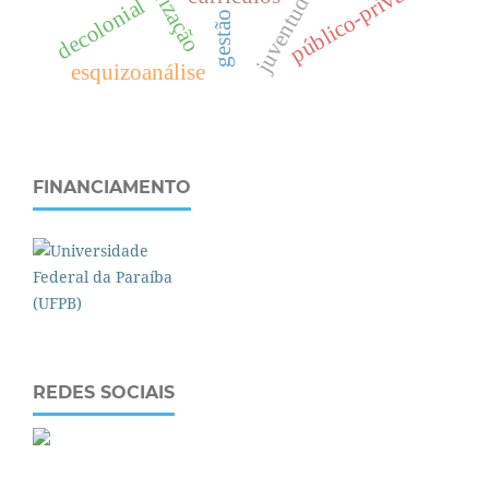
público-privado
decolonial
gestão
esquizoanálise
FINANCIAMENTO
REDES SOCIAIS