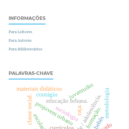
INFORMAÇÕES
Para Leitores
Para Autores
Para Bibliotecários
PALAVRAS-CHAVE
juventudes
materiais didáticos
metodologia
contágio
juventude / adolescência.
.
educação urbana.
projovem urbano
sociologia
raça.
formação.
c
l
a
s
s
e
s
o
c
i
a
l
escolarização
bebês
currículos