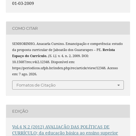
01-03-2009
COMO CITAR
SENHORINHO, Anacarla Cursino. Emancipação e competência: estudo
da proposta curricular de Jaboatão dos Guararapes – PE.
Revista
Espaço do Currículo
,
[S. l.]
, v. 4, n. 2, 2009. DOI:
10.15687/rec.v4i2.12348. Disponível em:
https://periodicos.ufpb.br/index.php/rec/article/view/12348. Acesso
em: 7 ago. 2026.
Fomatos de Citação
EDIÇÃO
Vol.4 N.2 (2012) AVALIAÇÃO DAS POLÍTICAS DE
CURRÍCULO; da educação básica ao ensino superior