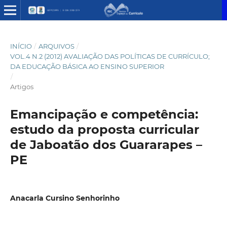
INÍCIO
/
ARQUIVOS
/
VOL.4 N.2 (2012) AVALIAÇÃO DAS POLÍTICAS DE CURRÍCULO;
DA EDUCAÇÃO BÁSICA AO ENSINO SUPERIOR
/
Artigos
Emancipação e competência:
estudo da proposta curricular
de Jaboatão dos Guararapes –
PE
Anacarla Cursino Senhorinho