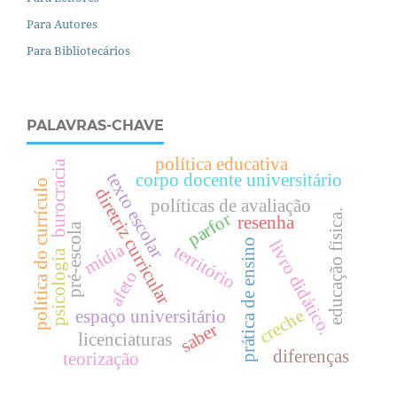
Para Autores
Para Bibliotecários
PALAVRAS-CHAVE
política educativa
burocracia
texto escolar
corpo docente universitário
política do currículo
diretriz curricular
políticas de avaliação
.
parfor
resenha
pré-escola
prática de ensino
livro didático.
mídia
território
psicologia
e
d
u
c
a
ç
ã
o
f
í
s
i
c
a
afeto
creche
espaço universitário
saber
licenciaturas
diferenças
teorização